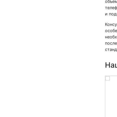
объем
телеф
и под
Консу
особе
необх
после
станд
На