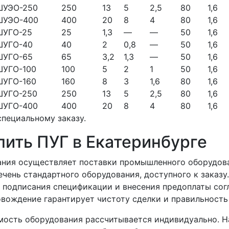
ШУЭО-250
250
13
5
2,5
80
1,6
ШУЭО-400
400
20
8
4
80
1,6
ШУГО-25
25
1,3
—
—
50
1,6
ШУГО-40
40
2
0,8
—
50
1,6
ШУГО-65
65
3,2
1,3
—
50
1,6
ШУГО-100
100
5
2
1
50
1,6
ШУГО-160
160
8
3
1,6
80
1,6
ШУГО-250
250
13
5
2,5
80
1,6
ШУГО-400
400
20
8
4
80
1,6
специальному заказу.
пить ПУГ в Екатеринбурге
ния осуществляет поставки промышленного оборудова
ечень стандартного оборудования, доступного к заказу
 подписания спецификации и внесения предоплаты сог
вождение гарантирует чистоту сделки и правильност
ость оборудования рассчитывается индивидуально. На