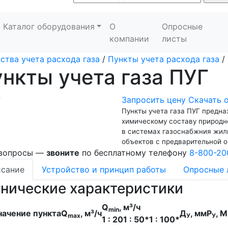
Каталог оборудования
О
Опросные
компании
листы
ства учета расхода газа
/
Пункты учета расхода газа
/
нкты учета газа ПУГ
Запросить цену
Скачать 
Пункты учета газа ПУГ предна
химическому составу природно
в системах газоснабжния жил
объектов с предварительной о
 вопросы —
звоните
по бесплатному телефону
8-800-20
сание
Устройство и принцип работы
Опросные 
хнические характеристики
Q
, м³/ч
min
начение пункта
Q
, м³/ч
Д
, мм
P
, 
mах
У
У
1 : 20
1 : 50*
1 : 100*