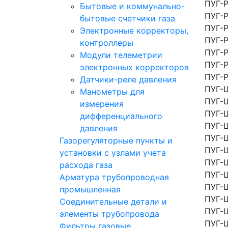
ПУГ-P
Бытовые и коммунально-
ПУГ-P
бытовые счетчики газа
ПУГ-P
Электронные корректоры,
ПУГ-P
контроллеры
ПУГ-P
Модули телеметрии
ПУГ-P
электронных корректоров
ПУГ-
Датчики-реле давления
ПУГ-
Манометры для
ПУГ-
измерения
ПУГ-
дифференциального
ПУГ-
давления
ПУГ-
Газорегуляторные пункты и
ПУГ-
установки с узлами учета
ПУГ-
расхода газа
ПУГ-
Арматура трубопроводная
ПУГ-
промышленная
ПУГ-
Соединительные детали и
ПУГ-
элементы трубопровода
ПУГ-
Фильтры газовые