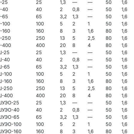
-25
25
1,3
—
—
50
1,6
-40
40
2
0,8
—
50
1,6
-65
65
3,2
1,3
—
50
1,6
-100
100
5
2
1
50
1,6
-160
160
8
3
1,6
80
1,6
-250
250
13
5
2,5
80
1,6
P-400
400
20
8
4
80
1,6
Ш-25
25
1,3
—
—
50
1,6
Ш-40
40
2
0,8
—
50
1,6
Ш-65
65
3,2
1,3
—
50
1,6
Ш-100
100
5
2
1
50
1,6
Ш-160
160
8
3
1,6
80
1,6
Ш-250
250
13
5
2,5
80
1,6
Ш-400
400
20
8
4
80
1,6
ШУЭО-25
25
1,3
—
—
50
1,6
ШУЭО-40
40
2
0,8
—
50
1,6
ШУЭО-65
65
3,2
1,3
—
50
1,6
ШУЭО-100
100
5
2
1
50
1,6
ШУЭО-160
160
8
3
1,6
80
1,6