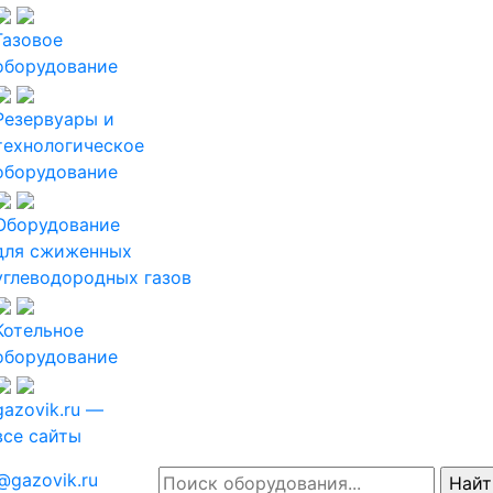
Газовое
оборудование
Резервуары и
технологическое
оборудование
Оборудование
для сжиженных
углеводородных газов
Котельное
оборудование
gazovik.ru —
все сайты
@gazovik.ru