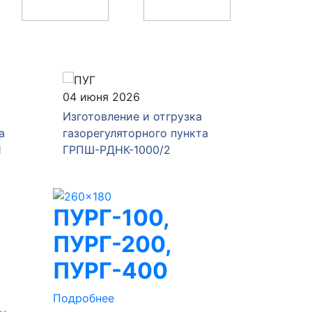
04 июня 2026
28 мая 
Изготовление и отгрузка
Изготов
а
газорегуляторного пункта
газорег
1
ГРПШ-РДНК-1000/2
ГРПШ-4
ПУРГ-100,
ПУРГ-200,
ПУРГ-400
Подробнее