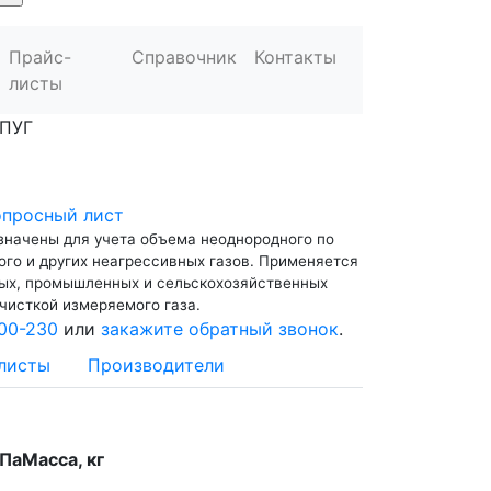
Прайс-
Справочник
Контакты
листы
ПУГ
опросный лист
значены для учета объема неоднородного по
го и других неагрессивных газов. Применяется
ых, промышленных и сельскохозяйственных
чисткой измеряемого газа.
00-230
или
закажите обратный звонок
.
листы
Производители
МПа
Масса, кг