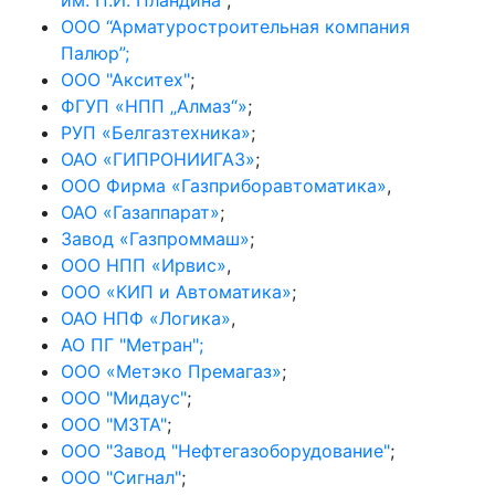
ООО “Арматуростроительная компания
Палюр”;
ООО "Акситех"
;
ФГУП «НПП „Алмаз“»
;
РУП «Белгазтехника»
;
ОАО «ГИПРОНИИГАЗ»
;
ООО Фирма «Газприборавтоматика»
,
ОАО «Газаппарат»
;
Завод «Газпроммаш»
;
ООО НПП «Ирвис»
,
ООО «КИП и Автоматика»
;
ОАО НПФ «Логика»
,
АО ПГ "Метран";
ООО «Метэко Премагаз»
;
ООО "Мидаус"
;
ООО "МЗТА"
;
ООО "Завод "Нефтегазоборудование"
;
ООО "Сигнал"
;