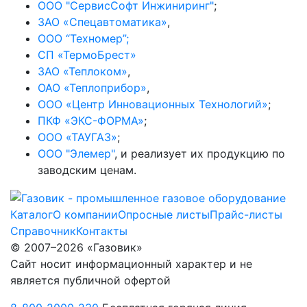
ООО "СервисСофт Инжиниринг"
;
ЗАО «Спецавтоматика»
,
ООО “Техномер”;
СП «ТермоБрест»
ЗАО «Теплоком»
,
ОАО «Теплоприбор»
,
ООО «Центр Инновационных Технологий»
;
ПКФ «ЭКС-ФОРМА»
;
ООО «ТАУГАЗ»
;
ООО "Элемер"
, и реализует их продукцию по
заводским ценам.
Каталог
О компании
Опросные листы
Прайс-листы
Справочник
Контакты
© 2007–2026 «Газовик»
Сайт носит информационный характер и не
является публичной офертой