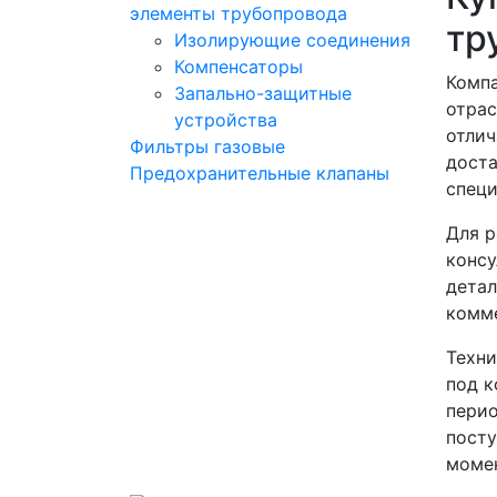
элементы трубопровода
тр
Изолирующие соединения
Компенсаторы
Компа
Запально-защитные
отрас
устройства
отлич
Фильтры газовые
доста
Предохранительные клапаны
спец
Для р
консу
детал
комме
Техни
под к
перио
посту
момен