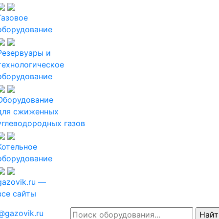
Газовое
оборудование
Резервуары и
технологическое
оборудование
Оборудование
для сжиженных
углеводородных газов
Котельное
оборудование
gazovik.ru —
все сайты
@gazovik.ru