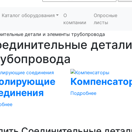
Каталог оборудования
О
Опросные
компании
листы
ительные детали и элементы трубопровода
оединительные детали
рубопровода
олирующие
Компенсато
единения
Подробнее
обнее
пить Соединительные детал