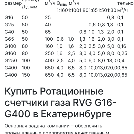
3
3
размер
м
/ч
Q
, м
/ч
тельно
min
Д
, мм
У
3
1:160
1:100
1:80
1:65
1:50
1:30
м
/ч
G16
50
25
0,8
0,1
G25
50
40
0,6
0,8
1,3
0,1
G40
50
65
0,8
1,0
1,3
2,0
0,1
G65
50
100
0,6
1,0
1,3
1,6
2,0
3,0
0,1
G100
80
160
1,0
1,6
2,0
2,5
3,0
5,0
0,16
G160
80
250
1,6
2,5
3,0
4,0
5,0
8,0
0,25
G250
100
400
2,5
4,0
5,0
6,0
8,0
13,0
0,4
G400
100
650
4,0
6,5
8,0
10,0
13,0
20,0
0,65
G400
150
650
4,0
6,5
8,0
10,0
13,0
20,0
0,65
Купить Ротационные
счетчики газа RVG G16-
G400 в Екатеринбурге
Основная задача компании – обеспечить
промышленные предприятия качественным