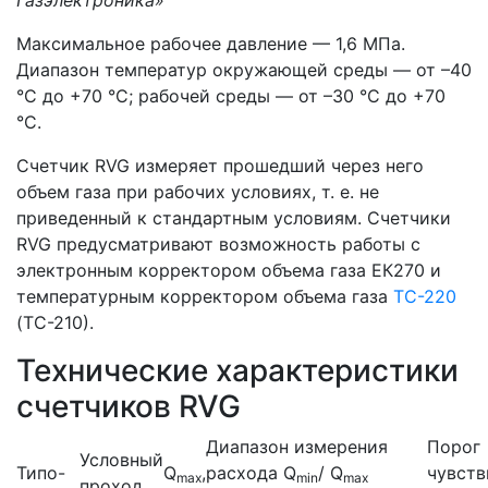
Газэлектроника»
Максимальное рабочее давление — 1,6 МПа.
Диапазон температур окружающей среды — от –40
°С до +70 °С; рабочей среды — от –30 °С до +70
°С.
Счетчик RVG измеряет прошедший через него
объем газа при рабочих условиях, т. е. не
приведенный к стандартным условиям. Счетчики
RVG предусматривают возможность работы с
электронным корректором объема газа ЕК270 и
температурным корректором объема газа
ТС-220
(ТС-210).
Технические характеристики
счетчиков RVG
Диапазон измерения
Порог
Условный
Типо-
Q
,
расхода Q
/ Q
чувств
max
min
max
проход