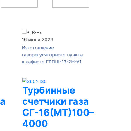
04 июня 2026
28 мая 
Изготовление и отгрузка
Изготов
а
газорегуляторного пункта
газорег
1
ГРПШ-РДНК-1000/2
ГРПШ-4
Турбинные
за
счетчики газа
СГ-16(МТ)100–
4000