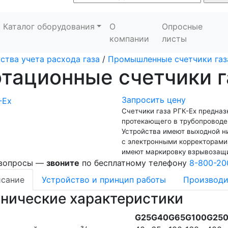
Каталог оборудования
О
Опросные
компании
листы
ства учета расхода газа
/
Промышленные счетчики газ
тационные счетчики г
Запросить цену
Счетчики газа РГК-Ex предназ
протекающего в трубопроводе
Устройства имеют выходной н
с электронными корректорами
имеют маркировку взрывозащит
 вопросы —
звоните
по бесплатному телефону
8-800-20
сание
Устройство и принцип работы
Производи
хнические характеристики
G25
G40
G65
G100
G25