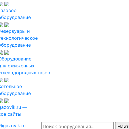
Газовое
оборудование
Резервуары и
технологическое
оборудование
Оборудование
для сжиженных
углеводородных газов
Котельное
оборудование
gazovik.ru —
все сайты
@gazovik.ru