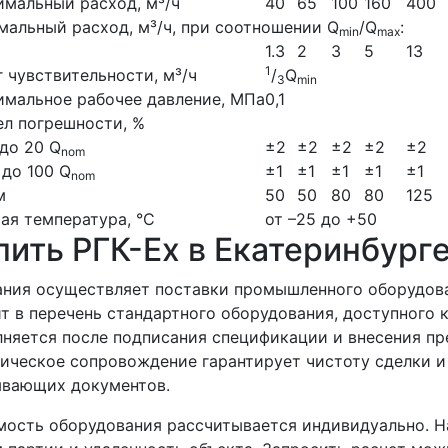
мальный расход, м³/ч
40
65
100
160
400
альный расход, м³/ч, при соотношении Q
/Q
:
min
max
1.3
2
3
5
13
1
 чувствительности, м³/ч
/
Q
3
min
мальное рабочее давление, МПа
0,1
л погрешности, %
 до 20 Q
±2
±2
±2
±2
±2
nom
 до 100 Q
±1
±1
±1
±1
±1
nom
м
50
50
80
80
125
ая температура, °С
от –25 до +50
пить РГК-Ех в Екатеринбург
ния осуществляет поставки промышленного оборудова
т в перечень стандартного оборудования, доступного к
няется после подписания спецификации и внесения пр
ческое сопровождение гарантирует чистоту сделки и
ывающих документов.
ость оборудования рассчитывается индивидуально. На