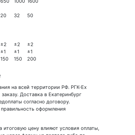
650
1000
1600
20
32
50
±2
±2
±2
±1
±1
±1
150
150
200
е
ния на всей территории РФ. РГК-Ех
 заказу. Доставка в Екатеринбург
едоплаты согласно договору.
 правильность оформления
 итоговую цену влияют условия оплаты,