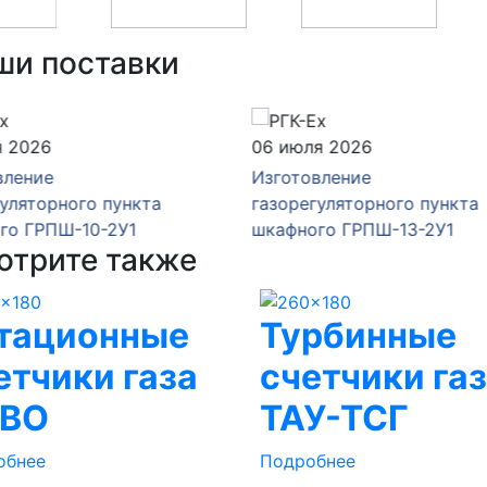
ши поставки
юля 2026
16 июня 2026
товление
Изготовление
егуляторного пункта
газорегуляторного пункт
ного ГРПШ-13-2У1
шкафного ГРПШ-13-2Н-У
отрите также
тационные
Турбинные
етчики газа
счетчики га
BO
ТАУ-ТСГ
обнее
Подробнее