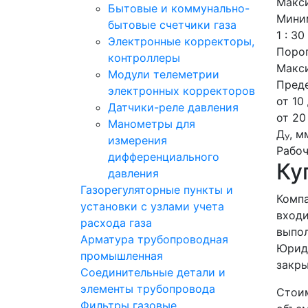
Макси
Бытовые и коммунально-
Миним
бытовые счетчики газа
1 : 30
Электронные корректоры,
Порог
контроллеры
Макси
Модули телеметрии
Преде
электронных корректоров
от 10
Датчики-реле давления
от 20
Манометры для
Д
, м
У
измерения
Рабоч
дифференциального
Ку
давления
Газорегуляторные пункты и
Компа
установки с узлами учета
входи
расхода газа
выпол
Арматура трубопроводная
Юриди
промышленная
закр
Соединительные детали и
элементы трубопровода
Стоим
Фильтры газовые