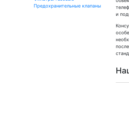
объем
Предохранительные клапаны
телеф
и под
Консу
особе
необх
после
станд
На