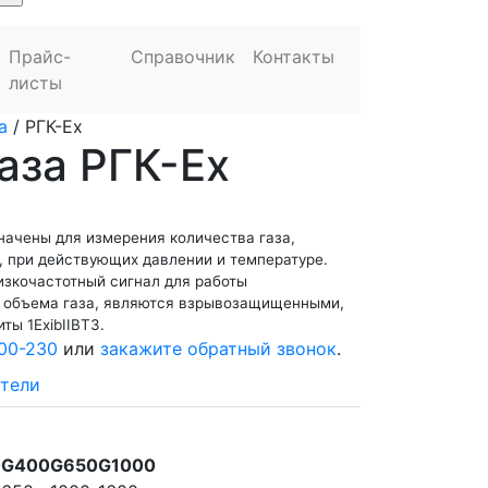
Прайс-
Справочник
Контакты
листы
а
/
РГК-Ех
аза РГК-Ех
начены для измерения количества газа,
, при действующих давлении и температуре.
изкочастотный сигнал для работы
 объема газа, являются взрывозащищенными,
ы 1ExibIIBT3.
00-230
или
закажите обратный звонок
.
тели
0
G400
G650
G1000