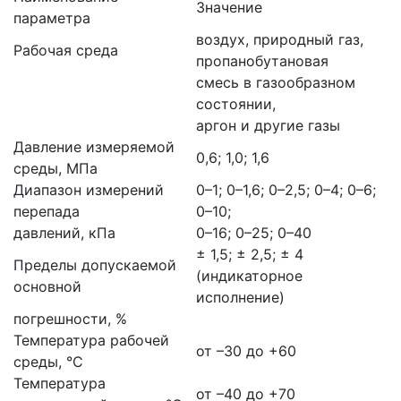
Значение
параметра
воздух, природный газ,
Рабочая среда
пропанобутановая
смесь в газообразном
состоянии,
аргон и другие газы
Давление измеряемой
0,6; 1,0; 1,6
среды, МПа
Диапазон измерений
0–1; 0–1,6; 0–2,5; 0–4; 0–6;
перепада
0–10;
давлений, кПа
0–16; 0–25; 0–40
± 1,5; ± 2,5; ± 4
Пределы допускаемой
(индикаторное
основной
исполнение)
погрешности, %
Температура рабочей
от –30 до +60
среды, °С
Температура
от –40 до +70