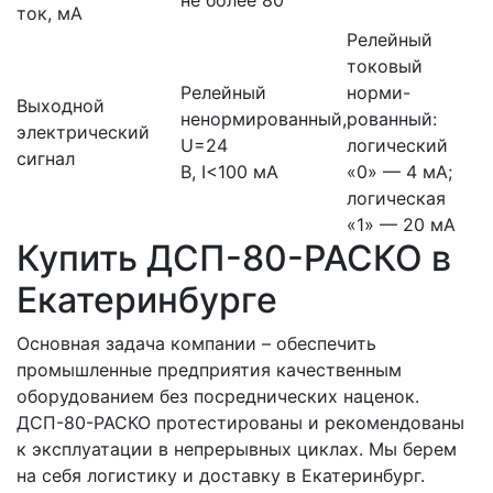
не более 80
ток, мА
Релейный
токовый
Релейный
норми-
Выходной
ненормированный,
рованный:
электрический
U=24
логический
сигнал
В, I<100 мА
«0» — 4 мА;
логическая
«1» — 20 мА
Купить ДСП-80-РАСКО в
Екатеринбурге
Основная задача компании – обеспечить
промышленные предприятия качественным
оборудованием без посреднических наценок.
ДСП-80-РАСКО протестированы и рекомендованы
к эксплуатации в непрерывных циклах. Мы берем
на себя логистику и доставку в Екатеринбург.