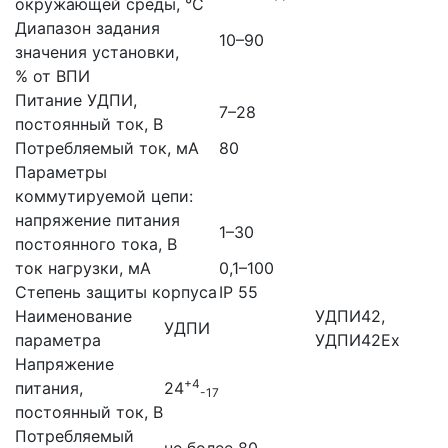
окружающей среды, °С
Диапазон задания
10–90
значения установки,
% от ВПИ
Питание УДПИ,
7–28
постоянный ток, В
Потребляемый ток, мА
80
Параметры
коммутируемой цепи:
напряжение питания
1–30
постоянного тока, В
ток нагрузки, мА
0,1–100
Степень защиты корпуса
IP 55
Наименование
УДПИ42,
УДПИ
параметра
УДПИ42Ех
Напряжение
+4
питания,
24
-17
постоянный ток, В
Потребляемый