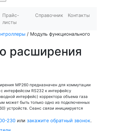
Прайс-
Справочник
Контакты
листы
онтроллеры
/
Модуль функционального
о расширения
ширения МР260 предназначен для коммутации
 с интерфейсом RS232 к интерфейсу
оводной интерфейс) корректора объема газа
ым может быть только одно из подключенных
60) устройств. Сеанс связи инициируется
00-230
или
закажите обратный звонок
.
тели