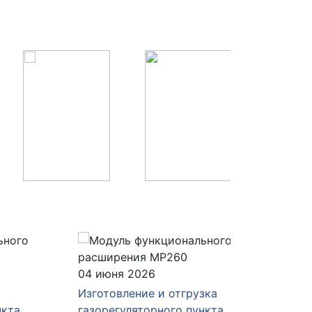
04 июня 2026
28 мая 
Изготовление и отгрузка
Изготов
а
газорегуляторного пункта
газорег