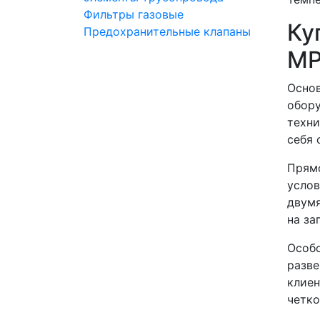
Фильтры газовые
Ку
Предохранительные клапаны
МР
Основ
обор
техни
себя 
Прямо
услов
двумя
на за
Особо
разве
клиен
четко