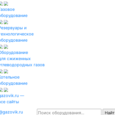
Газовое
оборудование
Резервуары и
технологическое
оборудование
Оборудование
для сжиженных
углеводородных газов
Котельное
оборудование
gazovik.ru —
все сайты
@gazovik.ru