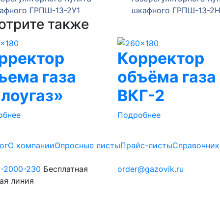
ного ГРПШ-13-2У1
шкафного ГРПШ-13-2Н-У
отрите также
рректор
Корректор
ъема газа
объёма газа
лоугаз»
ВКГ-2
обнее
Подробнее
ог
О компании
Опросные листы
Прайс-листы
Справочник
0-2000-230
Бесплатная
order@gazovik.ru
ая линия