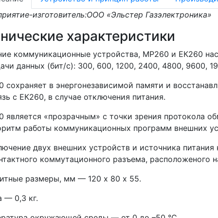
риятие-изготовитель:ООО «Эльстер Газэлектроника»
хнические характеристики
ие коммуникационные устройства, МР260 и ЕК260 на
ачи данных (бит/с): 300, 600, 1200, 2400, 4800, 9600, 1
 сохраняет в энергонезависимой памяти и восстанав
язь с ЕК260, в случае отключения питания.
 является «прозрачным» с точки зрения протокола обм
оритм работы коммуникационных программ внешних ус
ючение двух внешних устройств и источника питания 
нтактного коммутационного разъема, расположеного 
итные размеры, мм — 120 х 80 х 55.
 — 0,3 кг.
ратура окружающей среды — от 0 до –50 °С.