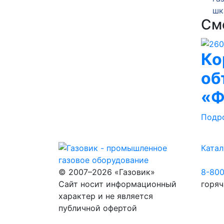
шкафного ГРПШ-10-2У1
шкаф
См
Ко
об
«Ф
Подр
Катал
© 2007–2026 «Газовик»
8-80
Сайт носит информационный
горяч
характер и не является
публичной офертой