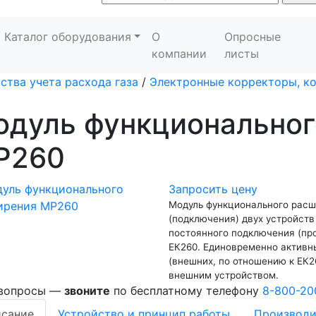
Каталог оборудования
О
Опросные
компании
листы
ства учета расхода газа
/
Электронные корректоры, к
одуль функциональног
Р260
Запросить цену
Модуль функционального рас
(подключения) двух устройств
постоянного подключения (пр
ЕК260. Единовременно активн
(внешних, по отношению к ЕК2
внешним устройством.
 вопросы —
звоните
по бесплатному телефону
8-800-20
сание
Устройство и принцип работы
Производи