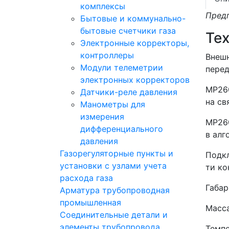
комплексы
Предп
Бытовые и коммунально-
бытовые счетчики газа
Те
Электронные корректоры,
контроллеры
Внешн
Модули телеметрии
перед
электронных корректоров
МР260
Датчики-реле давления
на св
Манометры для
измерения
МР260
дифференциального
в алг
давления
Газорегуляторные пункты и
Подкл
установки с узлами учета
ти ко
расхода газа
Габар
Арматура трубопроводная
промышленная
Масса
Соединительные детали и
элементы трубопровода
Темпе