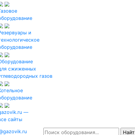
Газовое
оборудование
Резервуары и
технологическое
оборудование
Оборудование
для сжиженных
углеводородных газов
Котельное
оборудование
gazovik.ru —
все сайты
@gazovik.ru