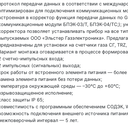
протокол передачи данных в соответствии с междунар
оптимизирован для подключения коммуникационных мод
встроенная в корректор функция передачи данных по G
коммуникационные модули БПЭК-03/Т, БПЭК-04/ТС;); у
корректора позволяет устанавливать прибор на все тип
выпускаемых ООО «Эльстер Газэлектроника». Предлаг
предназначены для установки на счетчики газа СГ, TRZ, 
Вариант монтажа оговаривается в процессе формирован
2 счетно-импульсных входа;
2 импульсных (сигнальных) выхода;
срок работы от встроенного элемента питания — более 
замена элемента питания без потери данных;
температура окружающей среды — –30°С до +60°С;
взрывозащищенное исполнение;
класс защиты IP 65;
совместимость с программным обеспечением СОДЭК, 
возможность подключения внешнего источника питания 
межповерочный интервал — 5 лет.