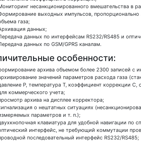
Мониторинг несанкционированного вмешательства в ра
Формирование выходных импульсов, пропорционально з
объема газа;
Архивация данных;
Передача данных по интерфейсам RS232/RS485 и оптич
Передача данных по GSM/GPRS каналам.
личительные особенности:
формирование архива объемом более 2300 записей с ин
архивирование значений параметров расхода газа (ста
давление Р, температура Т, коэффициент коррекции С,
для коммерческого учета;
просмотр архива на дисплее корректора;
сигнализация о нештатных ситуациях (несанкциониров
измеряемых параметров и т. п.);
двухкнопочная клавиатура для удобной навигации по с
оптический интерфейс, не требующий коммутации пров
проводной последовательный интерфейс RS232/RS485;