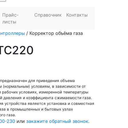
Прайс-
Справочник
Контакты
листы
онтроллеры
/
Корректор объёма газа
 ТС220
 предназначен для приведения объема
м (нормальным) условиям, в зависимости от
и рабочих условиях, измеренной температуры
ий давления и коэффициента сжимаемости газа.
я устройства является установка и совместная
газа в промышленных и бытовых узлах
го газа.
00-230
или
закажите обратный звонок
.