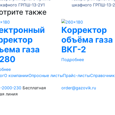
ного ГРПШ-13-2У1
шкафного ГРПШ-13-2Н-У
отрите также
ектронный
Корректор
рректор
объёма газа
ъема газа
ВКГ-2
280
Подробнее
обнее
ог
О компании
Опросные листы
Прайс-листы
Справочник
0-2000-230
Бесплатная
order@gazovik.ru
ая линия