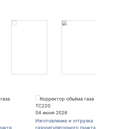
04 июня 2026
28 мая 
Изготовление и отгрузка
Изготов
а
газорегуляторного пункта
газорег