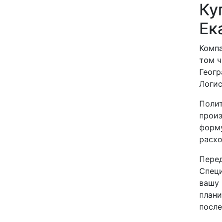
Ку
Ек
Компа
том ч
Геогр
Логис
Полит
произ
форму
расхо
Перед
Специ
вашу 
плани
после