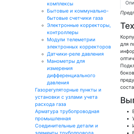
Опи
комплексы
Бытовые и коммунально-
Предп
бытовые счетчики газа
Те
Электронные корректоры,
контроллеры
Корпу
Модули телеметрии
для п
электронных корректоров
инфор
Датчики-реле давления
оптич
Манометры для
Подкл
измерения
боков
дифференциального
преду
давления
соста
Газорегуляторные пункты и
установки с узлами учета
Вы
расхода газа
Арматура трубопроводная
промышленная
Соединительные детали и
элементы трубопровода