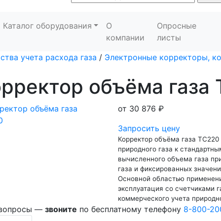
Каталог оборудования
О
Опросные
компании
листы
ства учета расхода газа
/
Электронные корректоры, к
рректор объёма газа
от
30 876 ₽
Запросить цену
Корректор объёма газа ТС220
природного газа к стандартны
вычисленного объема газа пр
газа и фиксированных значен
Основной областью применени
эксплуатация со счетчиками 
коммерческого учета природно
 вопросы —
звоните
по бесплатному телефону
8-800-20