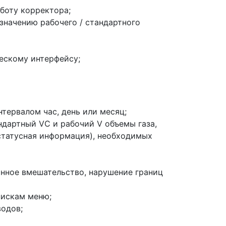
боту корректора;
начению рабочего / стандартного
ескому интерфейсу;
тервалом час, день или месяц;
ндартный VС и рабочий V объемы газа,
 статусная информация), необходимых
анное вмешательство, нарушение границ
пискам меню;
одов;