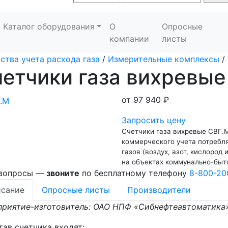
Каталог оборудования
О
Опросные
компании
листы
ства учета расхода газа
/
Измерительные комплексы
/
етчики газа вихревые
от
97 940 ₽
Запросить цену
Счетчики газа вихревые СВГ.
коммерческого учета потребля
газов (воздух, азот, кислород 
на объектах коммунально-быт
 вопросы —
звоните
по бесплатному телефону
8-800-20
сание
Опросные листы
Производители
приятие-изготовитель: ОАО НПФ «Сибнефтеавтоматика
тав счетчика входят: