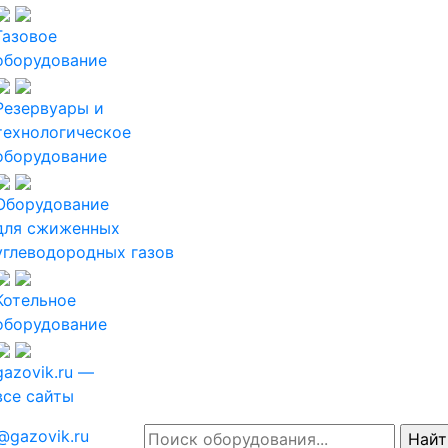
Газовое
оборудование
Резервуары и
технологическое
оборудование
Оборудование
для сжиженных
углеводородных газов
Котельное
оборудование
gazovik.ru —
все сайты
@gazovik.ru