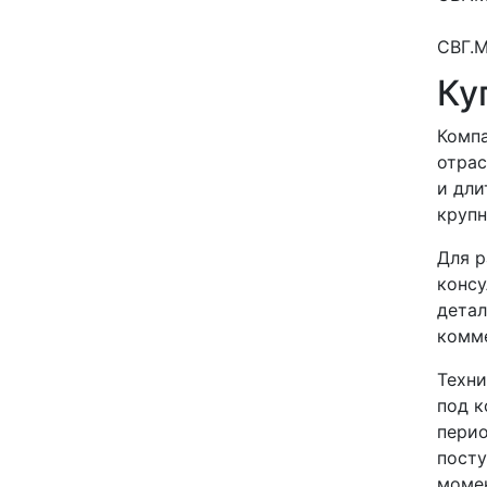
СВГ.
Ку
Компа
отрас
и дли
крупн
Для р
консу
детал
комме
Техни
под к
перио
посту
момен