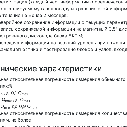
регистрация (каждый час) информации о среднечасовы
контролируемому газопроводу и хранение этой информ
в течение не менее 2 месяцев;
аварийное сохранение информации о текущих параметр
запись сохраняемой информации на магнитный 3,5" ди
встроенного дисковода блока БКТ.М;
передача информации на верхний уровень при помощи 
самодиагностика и тестирование блоков и узлов, входя
хнические характеристики
ная относительная погрешность измерения объемного 
иях:%
до 0,1 Q
in
max
9 Q
до Q
max
max
 Q
до 0,9 Q
max
max
ная относительная погрешность измерения количества
иям, не более
сть, потребляемая счетчиком при максимальном коли