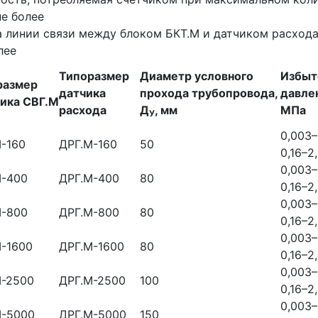
не более
 линии связи между блоком БКТ.М и датчиком расхода,
лее
Типоразмер
Диаметр условного
Избыт
размер
датчика
прохода трубопровода,
давле
чика СВГ.М
расхода
Д
, мм
МПа
У
0,003–
-160
ДРГ.М-160
50
0,16–2
0,003–
М-400
ДРГ.М-400
80
0,16–2
0,003–
М-800
ДРГ.М-800
80
0,16–2
0,003–
-1600
ДРГ.М-1600
80
0,16–2
0,003–
М-2500
ДРГ.М-2500
100
0,16–2
0,003–
М-5000
ДРГ.М-5000
150