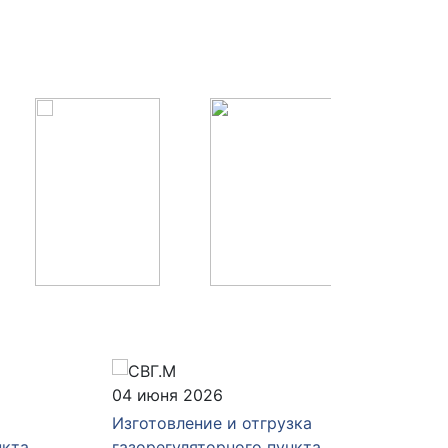
04 июня 2026
28 мая 
Изготовление и отгрузка
Изготов
а
газорегуляторного пункта
газорег