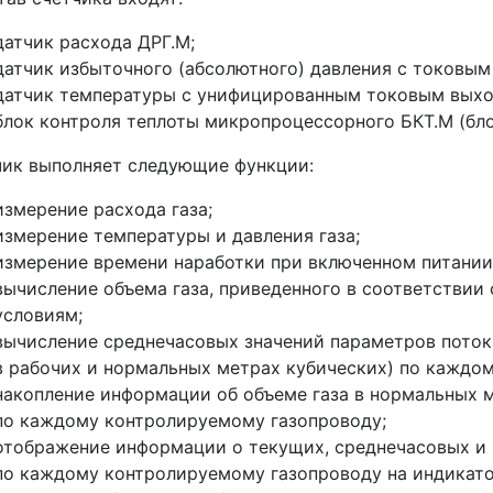
датчик расхода ДРГ.М;
датчик избыточного (абсолютного) давления с токовы
датчик температуры с унифицированным токовым выхо
блок контроля теплоты микропроцессорного БКТ.М (бло
ик выполняет следующие функции:
измерение расхода газа;
измерение температуры и давления газа;
измерение времени наработки при включенном питании
вычисление объема газа, приведенного в соответствии 
условиям;
вычисление среднечасовых значений параметров потока
в рабочих и нормальных метрах кубических) по каждо
накопление информации об объеме газа в нормальных 
по каждому контролируемому газопроводу;
отображение информации о текущих, среднечасовых и 
по каждому контролируемому газопроводу на индикато