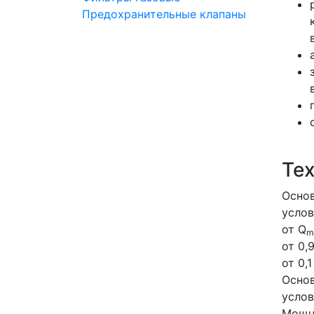
Предохранительные клапаны
Те
Основ
услов
от Q
m
от 0,
от 0,1
Основ
услов
Мощно