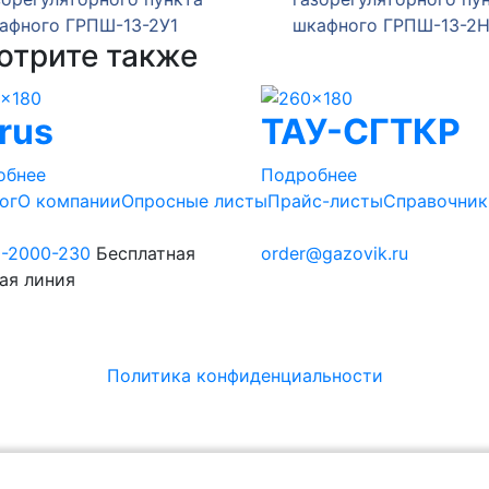
ного ГРПШ-13-2У1
шкафного ГРПШ-13-2Н-У
отрите также
rus
ТАУ-СГТКР
обнее
Подробнее
ог
О компании
Опросные листы
Прайс-листы
Справочник
0-2000-230
Бесплатная
order@gazovik.ru
ая линия
Политика конфиденциальности