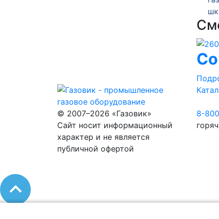
шкафного ГРПШ-10-2У1
шкаф
См
Co
Подр
Катал
© 2007–2026 «Газовик»
8-80
Сайт носит информационный
горяч
характер и не является
публичной офертой