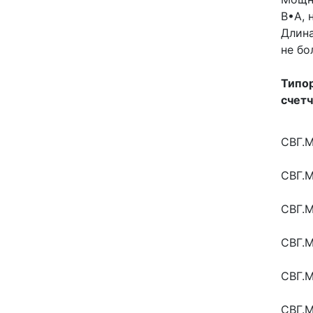
В•А, 
Длина
не бо
Типо
счет
СВГ.М
СВГ.
СВГ.
СВГ.М
СВГ.
СВГ.