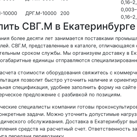
0,16–2
0,003–
М-10000
ДРГ.М-10000
200
0,16–2
пить СВГ.М в Екатеринбурге
ния более десяти лет занимается поставками промыш
лей. СВГ.М, представленные в каталоге, отличающаяся
тельным сроком службы. Мы организуем доставку в Ек
огабаритные единицы отправляются специализирован
асчета стоимости оборудования свяжитесь с коммерч
льтация позволит быстро уточнить наличие и ориенти
ьная спецификация, удобнее заполнить форму на сайте
рческое предложение с разбивкой по позициям.
ческие специалисты компании готовы проконсультиро
онкретные задачи. Можно уточнить допустимые нагру
дического обслуживания. Доставка в Екатеринбург вы
пления средств на расчетный счет. Ответственность з
та передачи перевозчику.