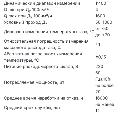
Динамический диапазон измерений
1:400
Q min при Д
100нм³/ч
4
у
Q max при Д
100нм³/ч
1600
у
Условный проход Д
50-1300
у
от -50
Диапазон измерения температуры газа, °С
до +70
Относительная погрешность измерения
±1
массового расхода газа, %
Абсолютная погрешность измерения
±0,15
температуры, °С
Питание расходомерного шкафа, В
220
50
Гц±10%
Потребляемая мощность, Вт
не более
20
Среднее время наработки на отказ, ч
16000
не менее
Средний срок службы, лет
12