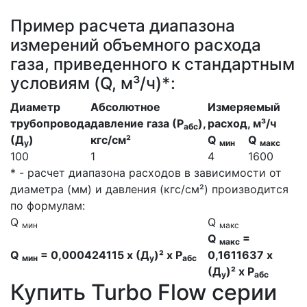
Пример расчета диапазона
измерений объемного расхода
газа, приведенного к стандартным
условиям (Q, м³/ч)*:
Диаметр
Абсолютное
Измеряемый
трубопровода
давление газа (Р
),
расход, м³/ч
абс
(Д
)
кгс/см²
Q
Q
у
мин
макс
100
1
4
1600
* - расчет диапазона расходов в зависимости от
диаметра (мм) и давления (кгс/см²) производится
по формулам:
Q
Q
мин
макс
Q
=
макс
Q
= 0,000424115 х (Д
)² х Р
0,1611637 х
мин
у
абс
(Д
)² х Р
у
абс
Купить Turbo Flow серии