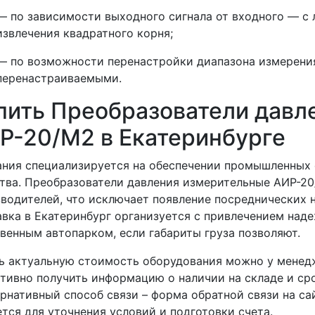
— по зависимости выходного сигнала от входного — с
извлечения квадратного корня;
— по возможности перенастройки диапазона измерени
перенастраиваемыми.
пить Преобразователи давл
Р-20/М2 в Екатеринбурге
ния специализируется на обеспечении промышленных
тва. Преобразователи давления измерительные АИР-20
водителей, что исключает появление посреднических 
вка в Екатеринбург организуется с привлечением над
венным автопарком, если габариты груза позволяют.
ь актуальную стоимость оборудования можно у менедж
тивно получить информацию о наличии на складе и сро
рнативный способ связи – форма обратной связи на са
тся для уточнения условий и подготовки счета.