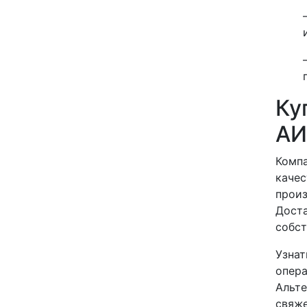
Ку
АИ
Компа
качес
произ
Доста
собст
Узнат
опера
Альте
свяже