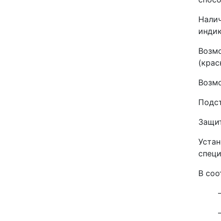
Налич
индик
Возмо
(крас
Возмо
Подст
Защит
Устан
специ
В соо