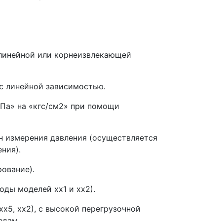
 линейной или корнеизвлекающей
 с линейной зависимостью.
Па» на «кгс/см2» при помощи
н измерения давления (осуществляется
ния).
ование).
ды моделей хх1 и хх2).
х5, хх2), с высокой перегрузочной
едам.