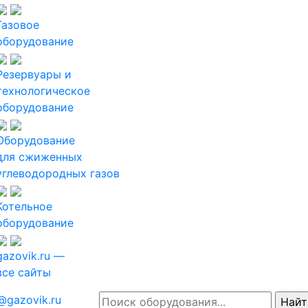
Газовое
оборудование
Резервуары и
технологическое
оборудование
Оборудование
для сжиженных
углеводородных газов
Котельное
оборудование
gazovik.ru —
все сайты
@gazovik.ru