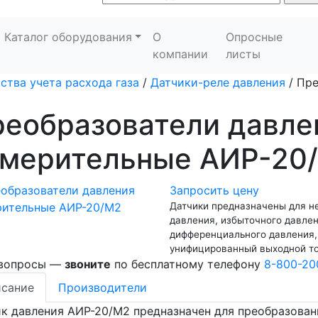
Каталог оборудования
О
Опросные
компании
листы
ства учета расхода газа
/
Датчики-реле давления
/
Пре
реобразователи давле
змерительные АИР-20
Запросить цену
Датчики предназначены для н
давления, избыточного давле
дифференциального давления,
унифицированный выходной то
 вопросы —
звоните
по бесплатному телефону
8-800-20
сание
Производители
к давления АИР-20/М2 предназначен для преобразовани