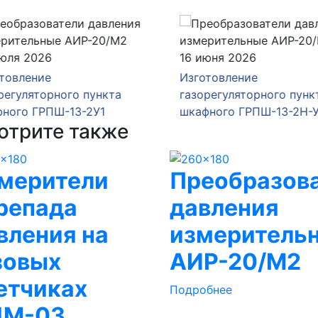
юля 2026
16 июня 2026
товление
Изготовление
егуляторного пункта
газорегуляторного пункт
ного ГРПШ-13-2У1
шкафного ГРПШ-13-2Н-У
отрите также
мерители
Преобразов
репада
давления
вления на
измеритель
зовых
АИР-20/М2
етчиках
Подробнее
М-03