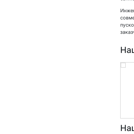
Инжен
совме
пуско
заказ
На
На