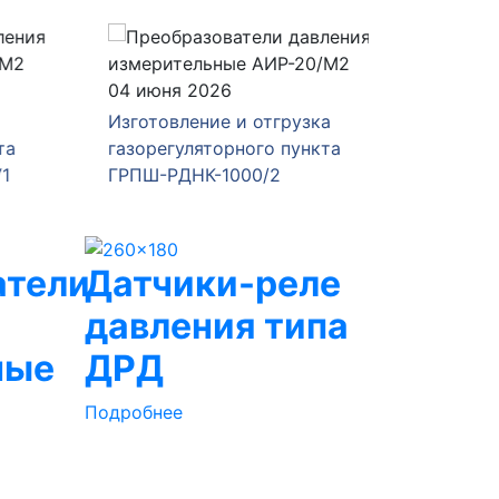
04 июня 2026
28 мая 
Изготовление и отгрузка
Изготов
а
газорегуляторного пункта
газорег
1
ГРПШ-РДНК-1000/2
ГРПШ-4
атели
Датчики-реле
давления типа
ные
ДРД
Подробнее