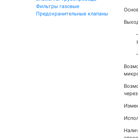
Фильтры газовые
Основ
Предохранительные клапаны
Выход
Возмо
микр
Возмо
через
Измен
Испол
Налич
спосо