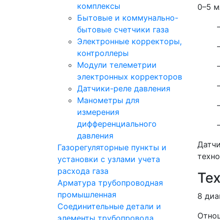
комплексы
0–5 м
Бытовые и коммунально-
бытовые счетчики газа
Электронные корректоры,
контроллеры
Модули телеметрии
электронных корректоров
Датчики-реле давления
Манометры для
измерения
дифференциального
давления
Датчи
Газорегуляторные пункты и
техно
установки с узлами учета
расхода газа
Те
Арматура трубопроводная
промышленная
8 диа
Соединительные детали и
Отнош
элементы трубопровода