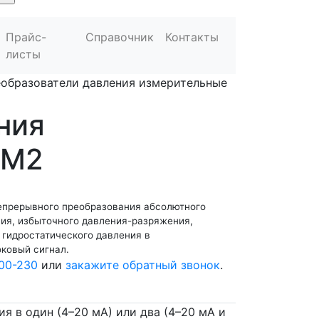
Прайс-
Справочник
Контакты
листы
образователи давления измерительные
ния
/М2
епрерывного преобразования абсолютного
ния, избыточного давления-разряжения,
 гидростатического давления в
ковый сигнал.
00-230
или
закажите обратный звонок
.
я в один (4–20 мА) или два (4–20 мА и