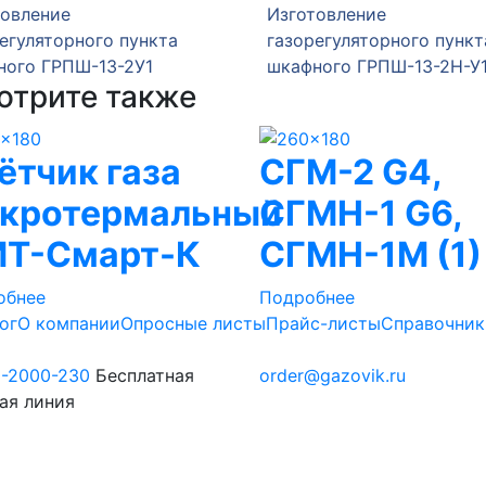
товление
Изготовление
егуляторного пункта
газорегуляторного пункт
ного ГРПШ-13-2У1
шкафного ГРПШ-13-2Н-У
отрите также
ётчик газа
СГМ-2 G4,
кротермальный
СГМН-1 G6,
Т-Смарт-К
СГМН-1М (1)
обнее
Подробнее
ог
О компании
Опросные листы
Прайс-листы
Справочник
0-2000-230
Бесплатная
order@gazovik.ru
ая линия