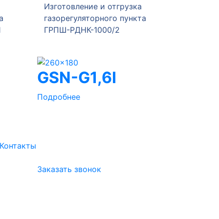
Изготовление и отгрузка
Изготов
а
газорегуляторного пункта
газорег
1
ГРПШ-РДНК-1000/2
ГРПШ-4
GSN-G1,6I
Подробнее
Контакты
Заказать звонок