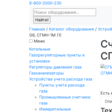
8-800-2000-230
Главная
/
Каталог оборудования
/
Устрой
G6, СГМН-1М (1)
Сч
Меню
Котельные
СГ
Газорегуляторные пункты и
установки
Регуляторы давления газа
Газоанализаторы
Устройства учета расхода газа
Пункты учета расхода
газа
Есть
Промышленные счетчики
Опи
газа
Те
Измерительные