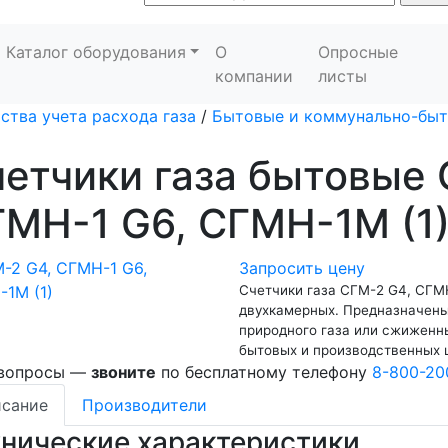
Каталог оборудования
О
Опросные
компании
листы
ства учета расхода газа
/
Бытовые и коммунально-быт
етчики газа бытовые 
МН-1 G6, СГМН-1М (1
Запросить цену
Счетчики газа СГМ-2 G4, СГМН
двухкамерных. Предназначены
природного газа или сжиженн
бытовых и производственных 
 вопросы —
звоните
по бесплатному телефону
8-800-20
сание
Производители
хнические характеристики