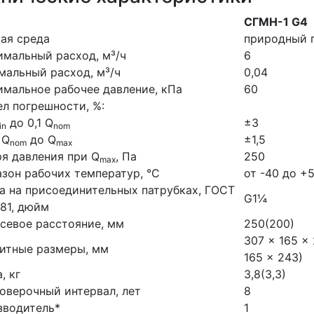
СГМН-1 G4
ая среда
природный г
мальный расход, м³/ч
6
альный расход, м³/ч
0,04
мальное рабочее давление, кПа
60
л погрешности, %:
до 0,1 Q
±3
in
nom
 Q
до Q
±1,5
nom
max
я давления при Q
, Па
250
max
зон рабочих температур, °С
от -40 до +
а на присоединительных патрубках, ГОСТ
G1¼
81, дюйм
севое расстояние, мм
250(200)
307 × 165 ×
итные размеры, мм
165 × 243)
, кг
3,8(3,3)
верочный интервал, лет
8
зводитель*
1