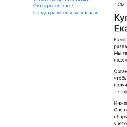
* См.
Фильтры газовые
Предохранительные клапаны
Ку
Ек
Компа
разде
Мы га
надеж
Орган
чтобы
получ
телеф
Инже
Спец
обору
учето