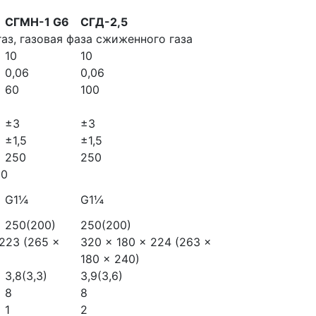
СГМН-1 G6
СГД-2,5
аз, газовая фаза сжиженного газа
10
10
0,06
0,06
60
100
±3
±3
±1,5
±1,5
250
250
50
G1¼
G1¼
250(200)
250(200)
 223 (265 ×
320 × 180 × 224 (263 ×
180 × 240)
3,8(3,3)
3,9(3,6)
8
8
1
2