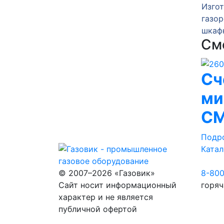
зка
Изготовление
Изго
нкта
газорегуляторного пункта
газор
шкафного ГРПШ-10-2У1
шкаф
См
Сч
ми
СМ
Подр
Катал
© 2007–2026 «Газовик»
8-80
Сайт носит информационный
горяч
характер и не является
публичной офертой