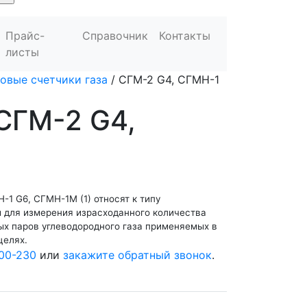
Прайс-
Справочник
Контакты
листы
овые счетчики газа
/
СГМ-2 G4, СГМН-1
СГМ-2 G4,
)
-1 G6, СГМН-1М (1) относят к типу
 для измерения израсходанного количества
ых паров углеводородного газа применяемых в
целях.
00-230
или
закажите обратный звонок
.