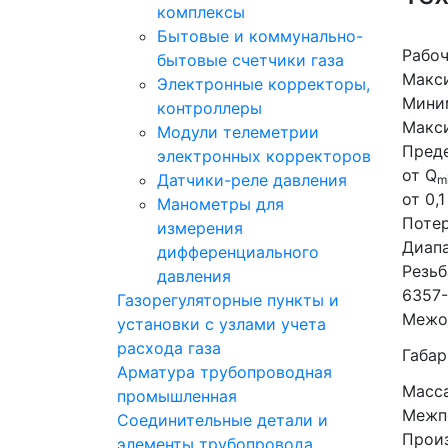
комплексы
Бытовые и коммунально-
Рабоч
бытовые счетчики газа
Макси
Электронные корректоры,
Миним
контроллеры
Макси
Модули телеметрии
Преде
электронных корректоров
от Q
Датчики-реле давления
m
от 0,1
Манометры для
Потер
измерения
Диапа
дифференциального
Резьб
давления
6357-
Газорегуляторные пункты и
Межо
установки с узлами учета
расхода газа
Габар
Арматура трубопроводная
Масса
промышленная
Межпо
Соединительные детали и
Прои
элементы трубопровода