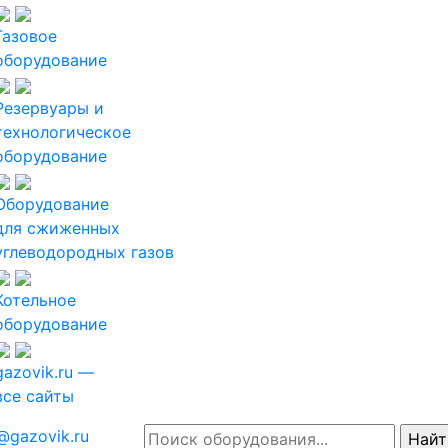
Газовое
оборудование
Резервуары и
технологическое
оборудование
Оборудование
для сжиженных
углеводородных газов
Котельное
оборудование
gazovik.ru —
все сайты
@gazovik.ru