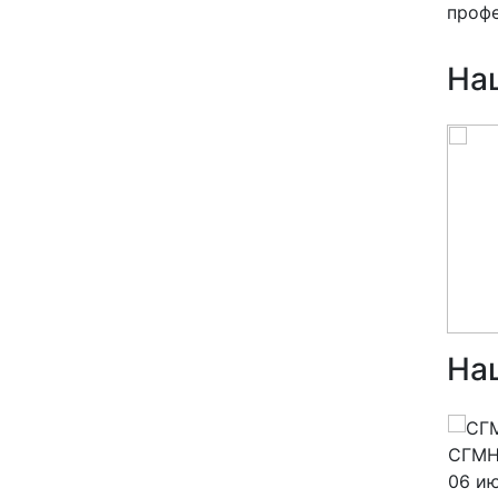
профе
На
На
14 июля 2026
06 и