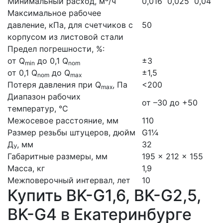
Минимальный расход, м³/ч
0,016
0,025
0,04
Максимальное рабочее
давление, кПа, для счетчиков с
50
корпусом из листовой стали
Предел погрешности, %:
от Q
до 0,1 Q
±3
min
nom
от 0,1 Q
до Q
±1,5
nom
max
Потеря давления при Q
, Па
<200
max
Диапазон рабочих
от –30 до +50
температур, °С
Межосевое расстояние, мм
110
Размер резьбы штуцеров, дюйм
G1¼
Д
, мм
32
У
Габаритные размеры, мм
195 × 212 × 155
Масса, кг
1,9
Межповерочный интервал, лет
10
Купить BK-G1,6, BK-G2,5,
BK-G4 в Екатеринбурге