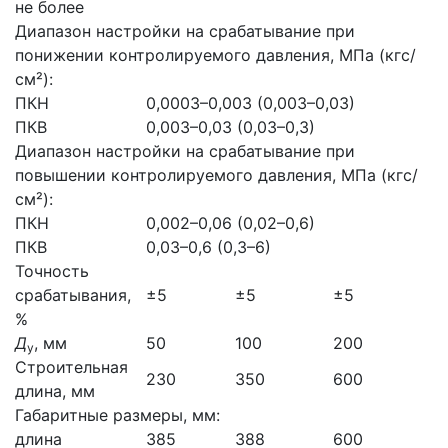
не более
Диапазон настройки на срабатывание при
понижении контролируемого давления, МПа (кгс/
см²):
ПКН
0,0003–0,003 (0,003–0,03)
ПКВ
0,003–0,03 (0,03–0,3)
Диапазон настройки на срабатывание при
повышении контролируемого давления, МПа (кгс/
см²):
ПКН
0,002–0,06 (0,02–0,6)
ПКВ
0,03–0,6 (0,3–6)
Точность
срабатывания,
±5
±5
±5
%
Д
, мм
50
100
200
у
Строительная
230
350
600
длина, мм
Габаритные размеры, мм:
длина
385
388
600