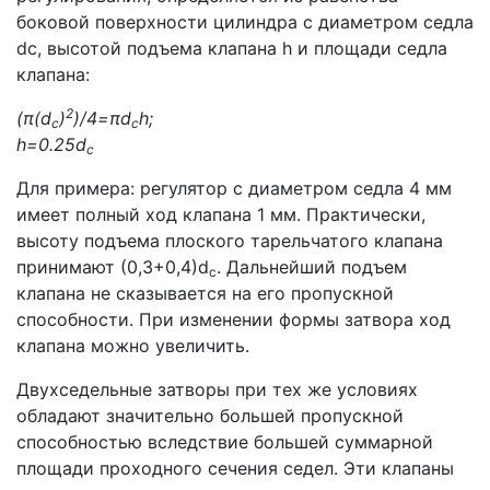
боковой поверхности цилиндра с диаметром седла
dc, высотой подъема клапана h и площади седла
клапана:
2
(π(d
)
)/4=πd
h;
c
c
h=0.25d
c
Для примера: регулятор с диаметром седла 4 мм
имеет полный ход клапана 1 мм. Практически,
высоту подъема плоского тарельчатого клапана
принимают (0,3+0,4)d
. Дальнейший подъем
c
клапана не сказывается на его пропускной
способности. При изменении формы затвора ход
клапана можно увеличить.
Двухседельные затворы при тех же условиях
обладают значительно большей пропускной
способностью вследствие большей суммарной
площади проходного сечения седел. Эти клапаны