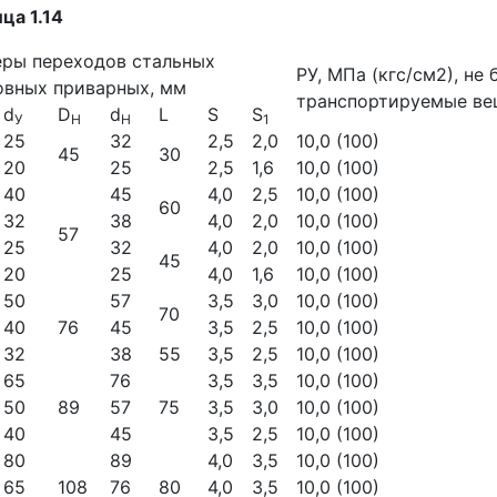
ца 1.14
еры переходов стальных
РУ, МПа (кгс/см2), не
овных приварных, мм
транспортируемые ве
d
D
d
L
S
S
У
H
Н
1
25
32
2,5
2,0
10,0 (100)
45
30
20
25
2,5
1,6
10,0 (100)
40
45
4,0
2,5
10,0 (100)
60
32
38
4,0
2,0
10,0 (100)
57
25
32
4,0
2,0
10,0 (100)
45
20
25
4,0
1,6
10,0 (100)
50
57
3,5
3,0
10,0 (100)
70
40
76
45
3,5
2,5
10,0 (100)
32
38
55
3,5
2,5
10,0 (100)
65
76
3,5
3,5
10,0 (100)
50
89
57
75
3,5
3,0
10,0 (100)
40
45
3,5
2,5
10,0 (100)
80
89
4,0
3,5
10,0 (100)
65
108
76
80
4,0
3,5
10,0 (100)