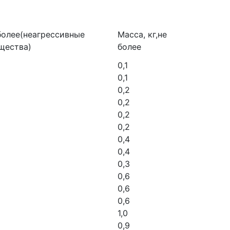
 более(неагрессивные
Масса, кг,не
щества)
более
0,1
0,1
0,2
0,2
0,2
0,2
0,4
0,4
0,3
0,6
0,6
0,6
1,0
0,9