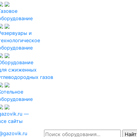
Газовое
оборудование
Резервуары и
технологическое
оборудование
Оборудование
для сжиженных
углеводородных газов
Котельное
оборудование
gazovik.ru —
все сайты
@gazovik.ru