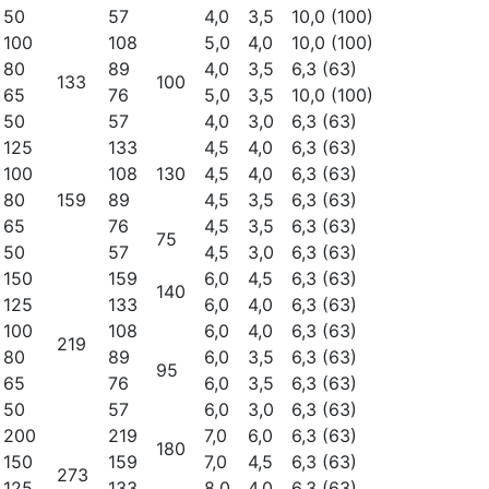
50
57
4,0
3,5
10,0 (100)
100
108
5,0
4,0
10,0 (100)
80
89
4,0
3,5
6,3 (63)
133
100
65
76
5,0
3,5
10,0 (100)
50
57
4,0
3,0
6,3 (63)
125
133
4,5
4,0
6,3 (63)
100
108
130
4,5
4,0
6,3 (63)
80
159
89
4,5
3,5
6,3 (63)
65
76
4,5
3,5
6,3 (63)
75
50
57
4,5
3,0
6,3 (63)
150
159
6,0
4,5
6,3 (63)
140
125
133
6,0
4,0
6,3 (63)
100
108
6,0
4,0
6,3 (63)
219
80
89
6,0
3,5
6,3 (63)
95
65
76
6,0
3,5
6,3 (63)
50
57
6,0
3,0
6,3 (63)
200
219
7,0
6,0
6,3 (63)
180
150
159
7,0
4,5
6,3 (63)
273
125
133
8,0
4,0
6,3 (63)