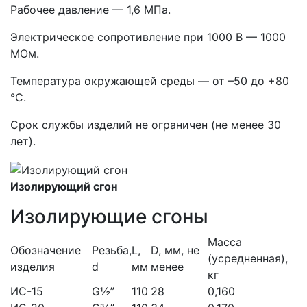
Рабочее давление — 1,6 МПа.
Электрическое сопротивление при 1000 В — 1000
МОм.
Температура окружающей среды — от –50 до +80
°С.
Срок службы изделий не ограничен (не менее 30
лет).
Изолирующий сгон
Изолирующие сгоны
Масса
Обозначение
Резьба,
L,
D, мм, не
(усредненная),
изделия
d
мм
менее
кг
ИС-15
G½”
110
28
0,160