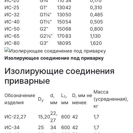
ИС-20
G¾”
110
34
0,170
ИС-25
G1”
130
42
0,310
ИС-32
G1¼”
130
50
0,485
ИС-40
G1½”
150
54
0,505
ИС-50
G2”
150
68
0,800
ИС-65
G2½”
170
83
1,130
ИС-80
G3”
180
95
1,620
Изолирующее соединение под приварку
Изолирующие соединения
приварные
Масса
Обозначение
d,
L
,
D, мм не
1
D
(усредненная),
y
изделия
мм
мм
менее
кг
22,
ИС-22,27
15,20
600
42
1,7
27
ИС-34
25
34
600
42
1,7