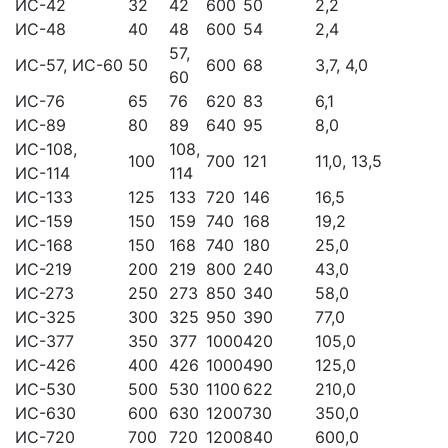
ИС-42
32
42
600
50
2,2
ИС-48
40
48
600
54
2,4
57,
ИС-57, ИС-60
50
600
68
3,7, 4,0
60
ИС-76
65
76
620
83
6,1
ИС-89
80
89
640
95
8,0
ИС-108,
108,
100
700
121
11,0, 13,5
ИС-114
114
ИС-133
125
133
720
146
16,5
ИС-159
150
159
740
168
19,2
ИС-168
150
168
740
180
25,0
ИС-219
200
219
800
240
43,0
ИС-273
250
273
850
340
58,0
ИС-325
300
325
950
390
77,0
ИС-377
350
377
1000
420
105,0
ИС-426
400
426
1000
490
125,0
ИС-530
500
530
1100
622
210,0
ИС-630
600
630
1200
730
350,0
ИС-720
700
720
1200
840
600,0