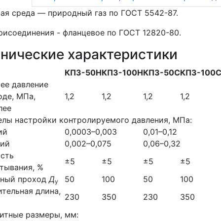
ая среда — природный газ по ГОСТ 5542-87.
рисоединения - фланцевое по ГОСТ 12820-80.
хнические характеристики
КПЗ-50Н
КПЗ-100Н
КПЗ-50С
КПЗ-100
ее давление
оде, МПа,
1,2
1,2
1,2
1,2
лее
лы настройки контролируемого давления, МПа:
ий
0,0003–0,003
0,01–0,12
ний
0,002–0,075
0,06–0,32
ость
±5
±5
±5
±5
тывания, %
вный проход
Д
50
100
50
100
у
тельная длина,
230
350
230
350
итные размеры, мм: