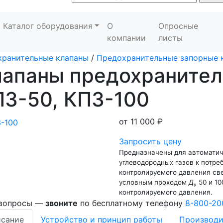
Каталог оборудования
О
Опросные
компании
листы
хранительные клапаны
/
Предохранительные запорные 
лапаны предохранител
ПЗ-50, КПЗ-100
от
11 000 ₽
Запросить цену
Предназначены для автоматич
углеводородных газов к потр
контролируемого давления св
условным проходом
Д
50 и 10
у
контролируемого давления.
 вопросы —
звоните
по бесплатному телефону
8-800-20
сание
Устройство и принцип работы
Производи