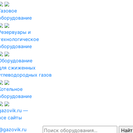
Газовое
оборудование
Резервуары и
технологическое
оборудование
Оборудование
для сжиженных
углеводородных газов
Котельное
оборудование
gazovik.ru —
все сайты
@gazovik.ru