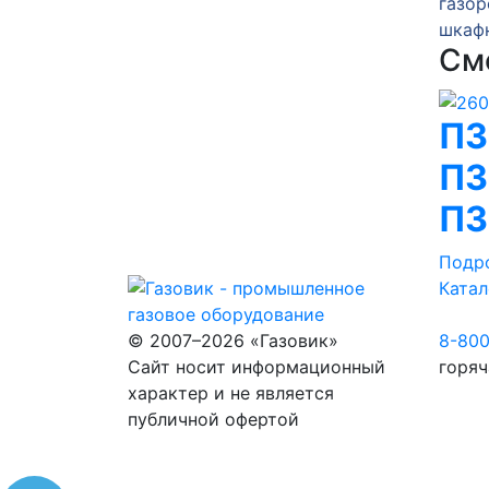
 газа
газорегуляторного пункта
газор
ГРПШ-13-2У1
шкаф
См
ПЗ
ПЗ
ПЗ
Подр
Катал
© 2007–2026 «Газовик»
8-80
Сайт носит информационный
горяч
характер и не является
публичной офертой