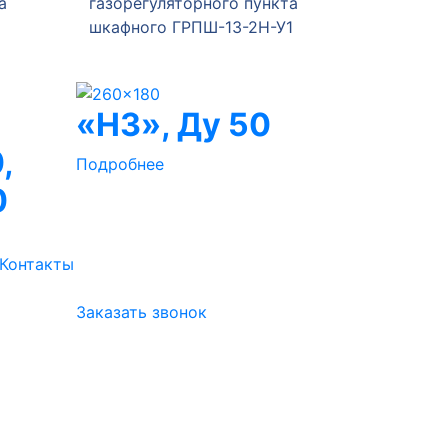
а
газорегуляторного пункта
газорег
шкафного ГРПШ-13-2Н-У1
ГРПШ-Р
«НЗ», Ду 50
,
Подробнее
0
Контакты
Заказать звонок