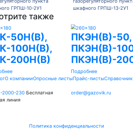
егуляторного пункта
газорегуляторного пункт
ного ГРПШ-10-2У1
шкафного ГРПШ-13-2У1
отрите также
К-50Н(В),
ПКЭН(В)-50,
К-100Н(В),
ПКЭН(В)-100
К-200Н(В)
ПКЭН(В)-20
обнее
Подробнее
ог
О компании
Опросные листы
Прайс-листы
Справочник
0-2000-230
Бесплатная
order@gazovik.ru
ая линия
Политика конфиденциальности