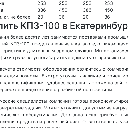
на
253
253
253
253
та
386
450
386
450
, кг, не более
20
36
20
36
пить КПЗ-100 в Екатеринбур
ния более десяти лет занимается поставками промыш
лей. КПЗ-100, представленные в каталоге, отличающая
теристик и длительным сроком службы. Мы организуем
фики груза: крупногабаритные единицы отправляются
асчета стоимости оборудования свяжитесь с коммерч
льтация позволит быстро уточнить наличие и ориенти
ьная спецификация, удобнее заполнить форму на сайте
рческое предложение с разбивкой по позициям.
ческие специалисты компании готовы проконсультиро
онкретные задачи. Можно уточнить допустимые нагру
дического обслуживания. Доставка в Екатеринбург вы
пления средств на расчетный счет. Ответственность з