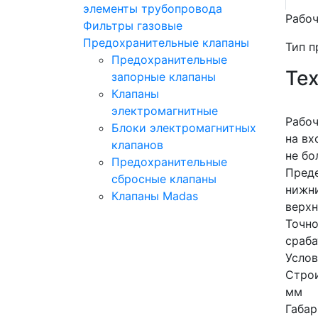
элементы трубопровода
Рабоч
Фильтры газовые
Предохранительные клапаны
Тип п
Предохранительные
Те
запорные клапаны
Клапаны
электромагнитные
Рабоч
Блоки электромагнитных
на вх
клапанов
не бо
Предохранительные
Преде
сбросные клапаны
нижн
Клапаны Madas
верх
Точн
сраба
Усло
Строи
мм
Габар