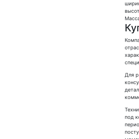
шири
высо
Масса
Ку
Компа
отрас
харак
специ
Для р
консу
детал
комме
Техни
под к
перио
посту