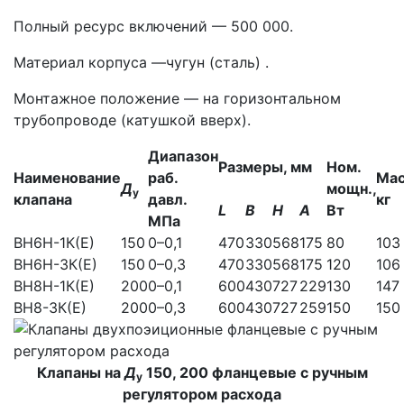
Полный ресурс включений — 500 000.
Материал корпуса —чугун (сталь) .
Монтажное положение — на горизонтальном
трубопроводе (катушкой вверх).
Диапазон
Размеры, мм
Ном.
Наименование
раб.
Мас
Д
мощн.,
у
клапана
давл.
кг
L
В
Н
А
Вт
МПа
ВН6Н-1К(Е)
150
0–0,1
470
330
568
175
80
103
ВН6Н-3К(Е)
150
0–0,3
470
330
568
175
120
106
ВН8Н-1К(Е)
200
0–0,1
600
430
727
229
130
147
ВН8-3К(Е)
200
0–0,3
600
430
727
259
150
150
Клапаны на
Д
150, 200 фланцевые с ручным
у
регулятором расхода