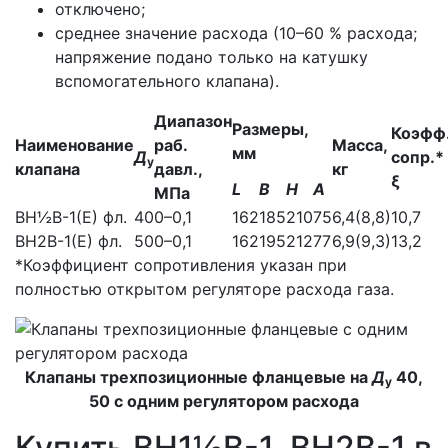
отключено;
среднее значение расхода (10–60 % расхода;
напряжение подано только на катушку
вспомогательного клапана).
Диапазон
Размеры,
Коэфф
Наименование
раб.
Масса,
мм
Д
сопр.*
у
клапана
давл.,
кг
ξ
L
В
Н
А
МПа
ВН½В-1(Е) фл.
40
0–0,1
162
185
210
75
6,4(8,8)
10,7
ВН2В-1(Е) фл.
50
0–0,1
162
195
212
77
6,9(9,3)
13,2
*Коэффициент сопротивления указан при
полностью открытом регуляторе расхода газа.
Клапаны трехпозиционные фланцевые на
Д
40,
у
50 с одним регулятором расхода
Купить ВН1½В-1, ВН2В-1 в