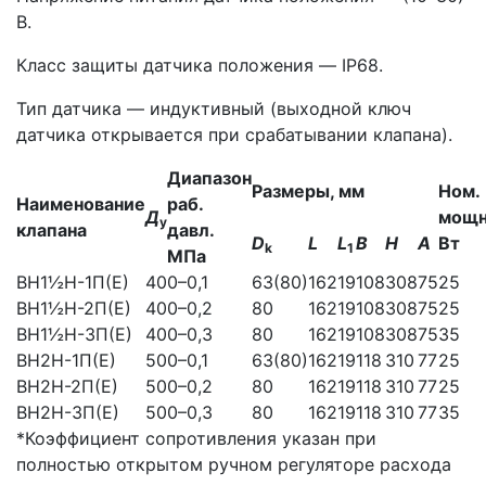
В.
Класс защиты датчика положения — IP68.
Тип датчика — индуктивный (выходной ключ
датчика открывается при срабатывании клапана).
Диапазон
Размеры, мм
Ном.
Наименование
раб.
Д
мощн
у
клапана
давл.
D
L
L
В
Н
А
Вт
k
1
МПа
ВН1½Н-1П(Е)
40
0–0,1
63(80)
162
19
108
308
75
25
ВН1½Н-2П(Е)
40
0–0,2
80
162
19
108
308
75
25
ВН1½Н-3П(Е)
40
0–0,3
80
162
19
108
308
75
35
ВН2Н-1П(Е)
50
0–0,1
63(80)
162
19
118
310
77
25
ВН2Н-2П(Е)
50
0–0,2
80
162
19
118
310
77
25
ВН2Н-3П(Е)
50
0–0,3
80
162
19
118
310
77
35
*Коэффициент сопротивления указан при
полностью открытом ручном регуляторе расхода