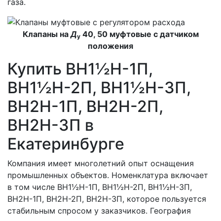
газа.
Клапаны на
Д
40, 50 муфтовые с датчиком
у
положения
Купить ВН1½Н-1П,
ВН1½Н-2П, ВН1½Н-3П,
ВН2Н-1П, ВН2Н-2П,
ВН2Н-3П в
Екатеринбурге
Компания имеет многолетний опыт оснащения
промышленных объектов. Номенклатура включает
в том числе ВН1½Н-1П, ВН1½Н-2П, ВН1½Н-3П,
ВН2Н-1П, ВН2Н-2П, ВН2Н-3П, которое пользуется
стабильным спросом у заказчиков. География