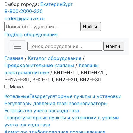
Выбор города:
Екатеринбург
8-800-2000-230
order@gazovik.ru
Подбор оборудования
Главная
/
Каталог оборудования
/
Предохранительные клапаны
/
Клапаны
электромагнитные
/
ВН1½Н-1П, ВН1½Н-2П,
ВН1½Н-3П, ВН2Н-1П, ВН2Н-2П, ВН2Н-3П
Меню
Котельные
Газорегуляторные пункты и установки
Регуляторы давления газа
Газоанализаторы
Устройства учета расхода газа
Газорегуляторные пункты и установки с узлами
учета расхода газа
Арматура трубопроводная промышленная