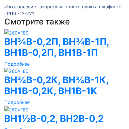
Изготовление газорегуляторного пункта шкафного
ГРПШ-13-2У1
Смотрите также
ВН¾В-0,2П, ВН¾В-1П,
ВН1В-0,2П, ВН1В-1П
Подробнее
ВН¾В-0,2К, ВН¾В-1К,
ВН1В-0,2К, ВН1В-1К
Подробнее
ВН1½В-0,2, ВН2В-0,2