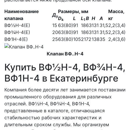
Наименование
Размеры, мм
Масса,
Д
у
клапана
D
L
L
В
Н
А
кг
k
1
ВФ½Н-4(Е)
15
63(80)
91
18
63
131
31,5
2,2(3,4)
ВФ¾Н-4(Е)
20
63(80)
91
18
63
131
31,5
2,2(3,4)
ВФ1Н-4(Е)
25
63(80)
105
21
72
138
35
2,4(3,6)
Клапан ВФ..Н-4
Купить ВФ½Н-4, ВФ¾Н-4,
ВФ1Н-4 в Екатеринбурге
Компания более десяти лет занимается поставками
промышленного оборудования для различных
отраслей. ВФ½Н-4, ВФ¾Н-4, ВФ1Н-4,
представленные в каталоге, отличающаяся
стабильностью рабочих характеристик и
длительным сроком службы. Мы организуем