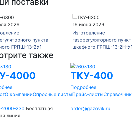
ши поставки
юля 2026
16 июня 2026
товление
Изготовление
егуляторного пункта
газорегуляторного пункт
ного ГРПШ-13-2У1
шкафного ГРПШ-13-2Н-У
отрите также
У-4000
ТКУ-400
обнее
Подробнее
ог
О компании
Опросные листы
Прайс-листы
Справочник
0-2000-230
Бесплатная
order@gazovik.ru
ая линия