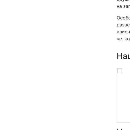
на за
Особо
разве
клиен
четко
На