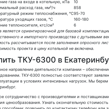
ние газа на входе в котельную, кПа
10
мальный расход газа, нм³/ч
858
ратурный режим теплоснабжения, °С
95-70
ратура уходящих газов, °С
160-180
ние теплоносителя, кгс/см²
6
а является ориентировочной для базовой комплектаци
ственного и импортного производства с дутьевыми ве
ость рассчитывается после заполнения опросного лис
оимость проекта в цену котельной не включена.
пить ТКУ-6300 в Екатеринб
ное направление деятельности компании – обеспече
дованием. ТКУ-6300 полностью соответствуют заявле
плуатации в условиях интенсивных нагрузок. Мы берем
ринбург.
е сотрудничество с производителями и поставщиками
ия ценообразования. Узнать окончательную стоимость
 способами: позвонить по контактному телефону или з