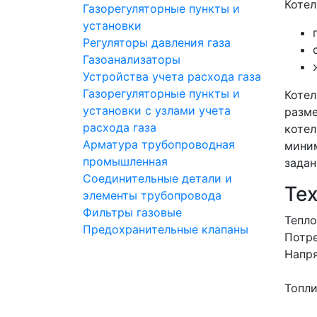
Котел
Газорегуляторные пункты и
установки
Регуляторы давления газа
Газоанализаторы
Устройства учета расхода газа
Газорегуляторные пункты и
Котел
установки с узлами учета
разме
расхода газа
котел
Арматура трубопроводная
миним
промышленная
задан
Соединительные детали и
Те
элементы трубопровода
Фильтры газовые
Тепло
Предохранительные клапаны
Потре
Напря
Топл