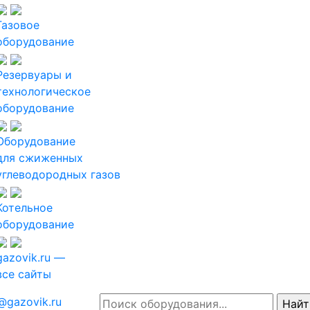
Газовое
оборудование
Резервуары и
технологическое
оборудование
Оборудование
для сжиженных
углеводородных газов
Котельное
оборудование
gazovik.ru —
все сайты
@gazovik.ru