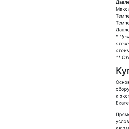
Давле
Макси
Темпе
Темпе
Давле
* Цен
отече
стоим
** Ст
Ку
Основ
обору
к экс
Екате
Прямо
услов
двумя