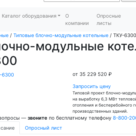
Каталог оборудования
О
Опросные
компании
листы
ные
/
Типовые блочно-модульные котельные
/
ТКУ-630
лочно-модульные коте
300
от
35 229 520 ₽
Запросить цену
Типовой проект блочно-модуль
на выработку 6,3 МВт теплово
отопления и бесперебойного 
производственных зданий.
 вопросы —
звоните
по бесплатному телефону
8-800-20
сание
Опросный лист