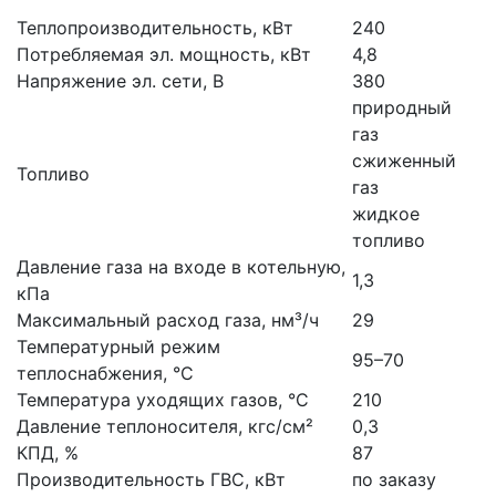
Теплопроизводительность, кВт
240
Потребляемая эл. мощность, кВт
4,8
Напряжение эл. сети, В
380
природный
газ
сжиженный
Топливо
газ
жидкое
топливо
Давление газа на входе в котельную,
1,3
кПа
Максимальный расход газа, нм³/ч
29
Температурный режим
95–70
теплоснабжения, °С
Температура уходящих газов, °С
210
Давление теплоносителя, кгс/см²
0,3
КПД, %
87
Производительность ГВС, кВт
по заказу