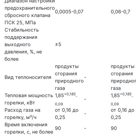
Диапазон настройки
предохранительного
0,0005-0,07
0,06-0,7
сбросного клапана
ПСК 25, МПа
Стабильность
поддержания
выходного
±5
давления, %, не
более
продукты
продукты
сгорания
сгорания
Вид теплоносителя
-
природного
природно
газа
газа
+0,185
+0,185
Тепловая мощность
1,85
1,85
-
-
-
горелки, кВт
0,09
0,09
Расход газа на
от 0,16 до
от 0,16 до
-
горелку, м³/ч
0,25
0,25
Время включения
90
-
90
горелки, с, не более