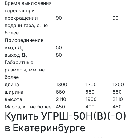
Время выключения
горелки при
прекращении
90
-
90
подачи газа, с, не
более
Присоединение
вход Д
50
у
выход Д
80
у
Габаритные
размеры, мм, не
более
длина
1300
1300
1300
ширина
660
660
660
высота
2110
1900
2110
Масса, кг, не более
450
400
450
Купить УГРШ-50Н(В)(-О)
в Екатеринбурге