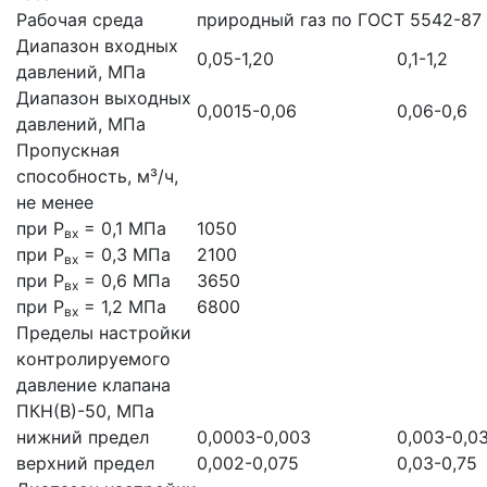
Рабочая среда
природный газ по ГОСТ 5542-87
Диапазон входных
0,05-1,20
0,1-1,2
давлений, МПа
Диапазон выходных
0,0015-0,06
0,06-0,6
давлений, МПа
Пропускная
способность, м³/ч,
не менее
при Р
= 0,1 МПа
1050
вх
при Р
= 0,3 МПа
2100
вх
при Р
= 0,6 МПа
3650
вх
при Р
= 1,2 МПа
6800
вх
Пределы настройки
контролируемого
давление клапана
ПКН(В)-50, МПа
нижний предел
0,0003-0,003
0,003-0,0
верхний предел
0,002-0,075
0,03-0,75