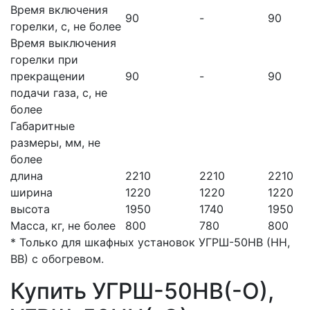
Время включения
90
-
90
горелки, с, не более
Время выключения
горелки при
прекращении
90
-
90
подачи газа, с, не
более
Габаритные
размеры, мм, не
более
длина
2210
2210
2210
ширина
1220
1220
1220
высота
1950
1740
1950
Масса, кг, не более
800
780
800
* Только для шкафных установок УГРШ-50НВ (НН,
ВВ) с обогревом.
Купить УГРШ-50НВ(-О),