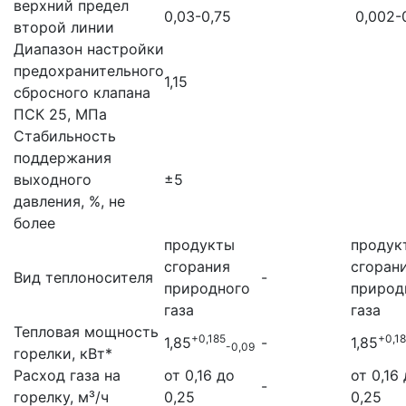
верхний предел
0,03-0,75
0,002-
второй линии
Диапазон настройки
предохранительного
1,15
сбросного клапана
ПСК 25, МПа
Стабильность
поддержания
выходного
±5
давления, %, не
более
продукты
продук
сгорания
сгоран
Вид теплоносителя
-
природного
природ
газа
газа
Тепловая мощность
+0,185
+0,1
1,85
-
1,85
-0,09
горелки, кВт*
Расход газа на
от 0,16 до
от 0,16
-
горелку, м³/ч
0,25
0,25