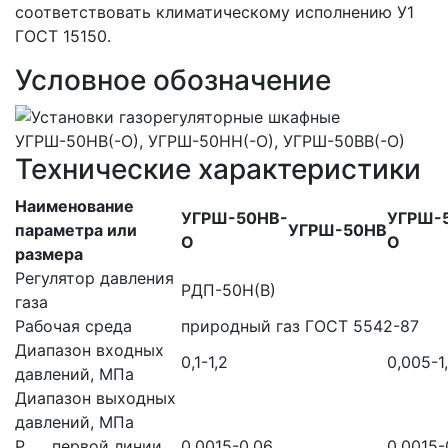
соответствовать климатическому исполнению У1
ГОСТ 15150.
Условное обозначение
Технические характеристики
Наименование
УГРШ-50НВ-
УГРШ-
параметра или
УГРШ-50НВ
О
О
размера
Регулятор давления
РДП-50Н(В)
газа
Рабочая среда
природный газ ГОСТ 5542-87
Диапазон входных
0,1-1,2
0,005-1
давлений, МПа
Диапазон выходных
давлений, МПа
Р
первой линии
0,0015-0,06
0,0015-