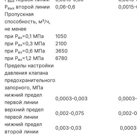
вых
Р
второй линии
0,06-0,6
0,0015-
вых
Пропускная
способность, м³/ч,
не менее
при Р
=0,1 МПа
1050
вх
при Р
=0,3 МПа
2100
вх
при Р
=0,6 МПа
3650
вх
при Р
=1,2 МПа
6780
вх
Пределы настройки
давления клапана
предохранительного
запорного, МПа
нижний предел
0,0003-0,003
0,0003
первой линии
верхний предел
0,002-0,075
0,002-0
первой линии
нижний предел
0,003-0,03
0,0003
второй линии