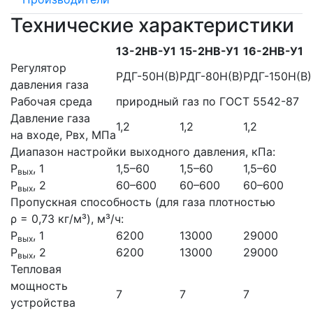
Технические характеристики
13-2НВ-У1
15-2НВ-У1
16-2НВ-У1
Регулятор
РДГ-50Н(В)
РДГ-80Н(В)
РДГ-150Н(В)
давления газа
Рабочая среда
природный газ по ГОСТ 5542-87
Давление газа
1,2
1,2
1,2
на входе, Рвх, МПа
Диапазон настройки выходного давления, кПа:
Р
, 1
1,5–60
1,5–60
1,5–60
вых
Р
, 2
60–600
60–600
60–600
вых
Пропускная способность (для газа плотностью
ρ = 0,73 кг/м³), м³/ч:
Р
, 1
6200
13000
29000
вых
Р
, 2
6200
13000
29000
вых
Тепловая
мощность
7
7
7
устройства