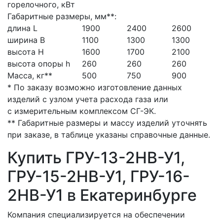
горелочного, кВт
Габаритные размеры, мм**:
длина L
1900
2400
2600
ширина B
1100
1300
1300
высота H
1600
1700
2100
высота опоры h
260
260
260
Масса, кг**
500
750
900
* По заказу возможно изготовление данных
изделий с узлом учета расхода газа или
с измерительным комплексом СГ-ЭК.
** Габаритные размеры и массу изделий уточнять
при заказе, в таблице указаны справочные данные.
Купить ГРУ-13-2НВ-У1,
ГРУ-15-2НВ-У1, ГРУ-16-
2НВ-У1 в Екатеринбурге
Компания специализируется на обеспечении