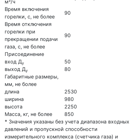
м³/ч
Время включения
90
горелки, с, не более
Время отключения
горелки при
90
прекращении подачи
газа, с, не более
Присоединение
вход Д
50
у
выход Д
80
у
Габаритные размеры,
мм, не более
длина
2530
ширина
980
высота
2250
Масса, кг, не более
850
* Значения указаны без учета диапазона входных
давлений и пропускной способности
измерительного комплекса (счетчика газа) и