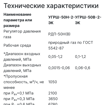
Технические характеристики
Наименование
УГРШ-50Н-2-
УГРШ-50В-2-
параметра или
ЭК
ЭК
размера
Регулятор давления
РДП-50Н(В)
газа
природный газ по ГОСТ
Рабочая среда
5542-87
*Диапазон входных
0,05-1,2
0,1-1,2
давлений, МПа
Диапазон выходных
0,0015-0,06
0,06-0,6
давлений, МПа
*Пропускная
способность, м³/ч, не
1050
менее
при Р
=0,1 МПа
2100
вх
при Р
=0,3 МПа
3650
вх
при Р
=0,6 МПа
6780