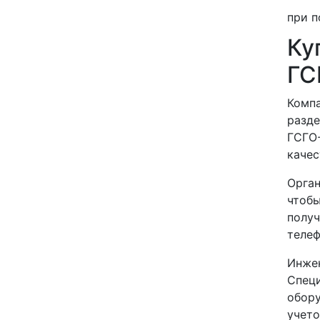
при п
Ку
ГС
Компа
разде
ГСГО-
качес
Орган
чтобы
получ
телеф
Инже
Спец
обору
учето