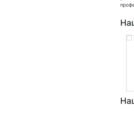
профе
На
На