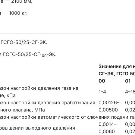
а — 2100 мм.
 — 1000 кг.
 ГСГО-50/25-СГ-ЭК.
я ГСГО-50/25-СГ
-ЭК.
100
Значения для 
СГ-ЭК, ГСГО 5
00
01
зон настройки давления газа на
1–4
4–1
е, кПа
зон настройки давления срабатывания
0,00126–
0,0
ного клапана, МПа
0,00500
0,0
зон настройки автоматического отключения подачи га
0,0014–
0,0
повышении выходного давления
0,0060
0,0