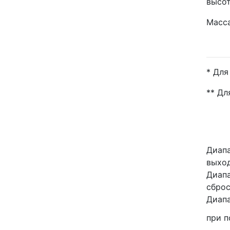
высот
Масса
* Для
** Дл
Диапа
выход
Диапа
сброс
Диапа
при 