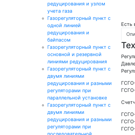
редуцирования и узлом
учета газа
Газорегуляторный пункт с
Есть
одной линией
редуцирования и
Опи
байпасом
Те
Газорегуляторный пункт c
основной и резервной
Регул
линиями редуцирования
Давле
Газорегуляторный пункт с
Регул
двумя линиями
ГСГО
редуцирования и разными
ГСГО-
регуляторами при
параллельной установке
Счетч
Газорегуляторный пункт с
двумя линиями
ГСГО
редуцирования и разными
ГСГО
регуляторами при
ГСГО
последовательной