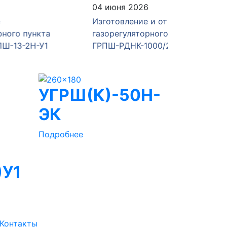
04 июня 2026
28 мая 
Изготовление и отгрузка
Изготов
а
газорегуляторного пункта
газорег
1
ГРПШ-РДНК-1000/2
ГРПШ-4
УГРШ(К)-50Н-
ЭК
Подробнее
)У1
Контакты