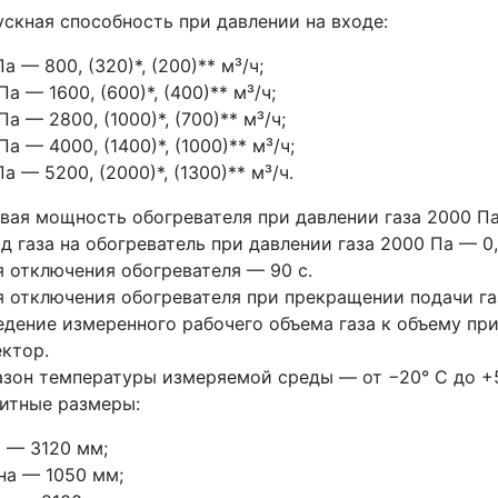
скная способность при давлении на входе:
Па — 800, (320)*, (200)** м³/ч;
Па — 1600, (600)*, (400)** м³/ч;
Па — 2800, (1000)*, (700)** м³/ч;
Па — 4000, (1400)*, (1000)** м³/ч;
Па — 5200, (2000)*, (1300)** м³/ч.
вая мощность обогревателя при давлении газа 2000 Па
д газа на обогреватель при давлении газа 2000 Па — 0,
 отключения обогревателя — 90 с.
 отключения обогревателя при прекращении подачи га
дение измеренного рабочего объема газа к объему пр
ктор.
зон температуры измеряемой среды — от −20° С до +5
итные размеры:
 — 3120 мм;
на — 1050 мм;