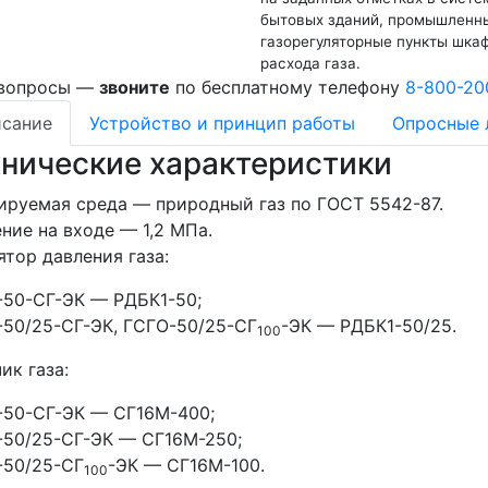
бытовых зданий, промышленны
газорегуляторные пункты шка
расхода газа.
 вопросы —
звоните
по бесплатному телефону
8-800-20
сание
Устройство и принцип работы
Опросные 
хнические характеристики
ируемая среда — природный газ по ГОСТ 5542-87.
ние на входе — 1,2 МПа.
ятор давления газа:
-50-СГ-ЭК — РДБК1-50;
50/25-СГ-ЭК, ГСГО-50/25-СГ
-ЭК — РДБК1-50/25.
100
ик газа:
-50-СГ-ЭК — СГ16М-400;
-50/25-СГ-ЭК — СГ16М-250;
-50/25-СГ
-ЭК — СГ16М-100.
100