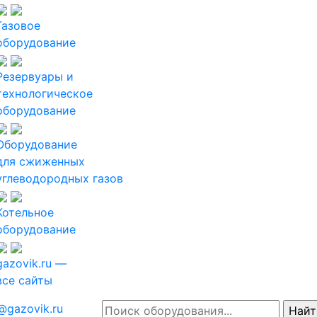
Газовое
оборудование
Резервуары и
технологическое
оборудование
Оборудование
для сжиженных
углеводородных газов
Котельное
оборудование
gazovik.ru —
все сайты
@gazovik.ru