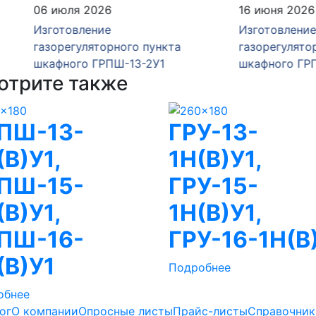
юля 2026
16 июня 2026
товление
Изготовление
егуляторного пункта
газорегуляторного пункт
ного ГРПШ-13-2У1
шкафного ГРПШ-13-2Н-У
отрите также
ПШ-13-
ГРУ-13-
(В)У1,
1Н(В)У1,
ПШ-15-
ГРУ-15-
(В)У1,
1Н(В)У1,
ПШ-16-
ГРУ-16-1Н(В
(В)У1
Подробнее
обнее
ог
О компании
Опросные листы
Прайс-листы
Справочник