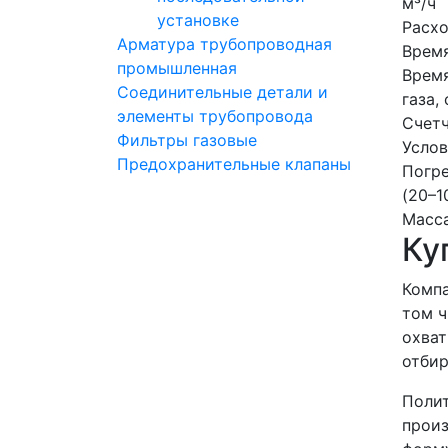
м³/ч
установке
Расхо
Арматура трубопроводная
Время
промышленная
Время
Соединительные детали и
газа, 
элементы трубопровода
Счетч
Фильтры газовые
Услов
Предохранительные клапаны
Погре
(20–1
Масса
Ку
Компа
том ч
охват
отбир
Полит
произ