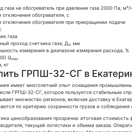
д газа на обогреватель при давлении газа 2000 Па, м³/
 отключения обогревателя, с
 отключения обогревателя при прекращении подачи
с
ик газа
ный проход счетчика газа, Д
, мм
У
шность измерения в диапазоне измерения расхода, %
00) Q
max
, кг
пить ГРПШ-32-СГ в Екатери
ния имеет многолетний опыт оснащения промышленных
исле ГРПШ-32-СГ, которое пользуется стабильным спр
ывает множество регионов, включая доставку в Екате
аются по критерию сохранности грузов и соблюдения 
ика ценообразования прозрачна: итоговая стоимость 
водителя, текущей логистики и объема заказа. Опера