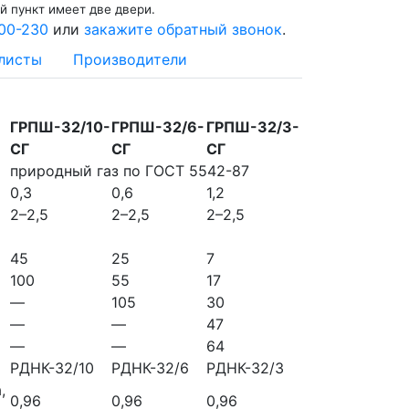
й пункт имеет две двери.
00-230
или
закажите обратный звонок
.
листы
Производители
ГРПШ-32/10-
ГРПШ-32/6-
ГРПШ-32/3-
СГ
СГ
СГ
природный газ по ГОСТ 5542-87
0,3
0,6
1,2
2–2,5
2–2,5
2–2,5
45
25
7
100
55
17
—
105
30
—
—
47
—
—
64
РДНК-32/10
РДНК-32/6
РДНК-32/3
,
0,96
0,96
0,96