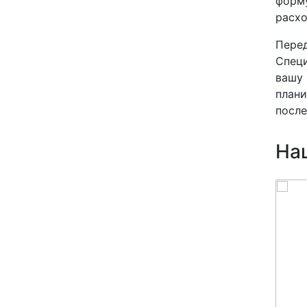
форму
расхо
Перед
Специ
вашу 
плани
после
На