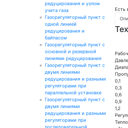
редуцирования и узлом
Есть
учета газа
Газорегуляторный пункт с
Опи
одной линией
Те
редуцирования и
байпасом
Газорегуляторный пункт c
основной и резервной
Рабоч
линиями редуцирования
Давле
Газорегуляторный пункт с
Диапа
двумя линиями
Пропу
редуцирования и разными
0,1
регуляторами при
0,3
параллельной установке
0,6
Газорегуляторный пункт с
0,9
двумя линиями
1,2
редуцирования и разными
Регул
регуляторами при
Тепло
последовательной