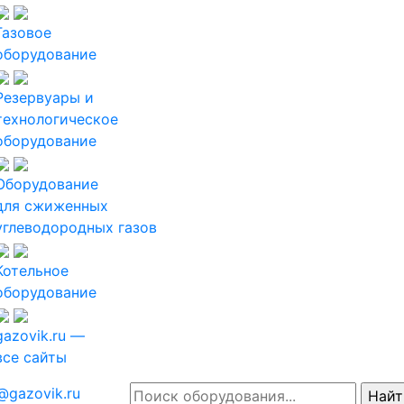
Газовое
оборудование
Резервуары и
технологическое
оборудование
Оборудование
для сжиженных
углеводородных газов
Котельное
оборудование
gazovik.ru —
все сайты
@gazovik.ru