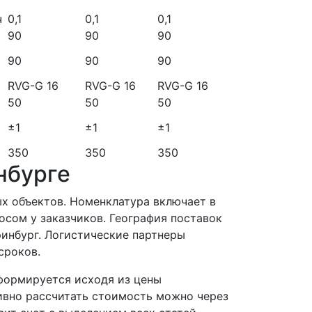
ч
0,1
0,1
0,1
90
90
90
90
90
90
RVG-G 16
RVG-G 16
RVG-G 16
50
50
50
±1
±1
±1
350
350
350
нбурге
 объектов. Номенклатура включает в
осом у заказчиков. География поставок
ринбург. Логистические партнеры
сроков.
формируется исходя из цены
тивно рассчитать стоимость можно через