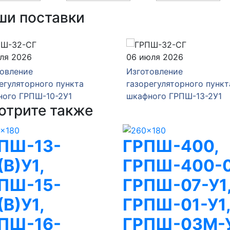
ши поставки
ля 2026
06 июля 2026
овление
Изготовление
егуляторного пункта
газорегуляторного пункт
ного ГРПШ-10-2У1
шкафного ГРПШ-13-2У1
отрите также
ПШ-13-
ГРПШ-400,
(В)У1,
ГРПШ-400-0
ПШ-15-
ГРПШ-07-У1
(В)У1,
ГРПШ-01-У1
ПШ-16-
ГРПШ-03М-У