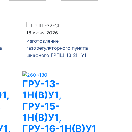
16 июня 2026
04 июня
Изготовление
Изготов
а
газорегуляторного пункта
газорег
шкафного ГРПШ-13-2Н-У1
ГРПШ-Р
ГРУ-13-
1,
1Н(В)У1,
,
ГРУ-15-
,
1Н(В)У1,
1,
ГРУ-16-1Н(В)У1