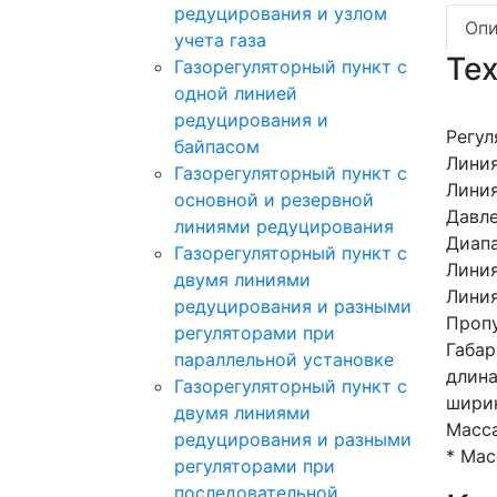
редуцирования и узлом
Опи
учета газа
Те
Газорегуляторный пункт с
одной линией
редуцирования и
Регул
байпасом
Линия
Газорегуляторный пункт c
Линия
основной и резервной
Давле
линиями редуцирования
Диапа
Газорегуляторный пункт с
Линия
двумя линиями
Линия
редуцирования и разными
Пропу
регуляторами при
Габар
параллельной установке
длина
Газорегуляторный пункт с
ширин
двумя линиями
Масса
редуцирования и разными
* Мас
регуляторами при
последовательной