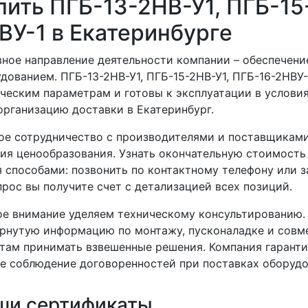
пить ПГБ-13-2НВ-У1, ПГБ-15
ВУ-1 в Екатеринбурге
ное направление деятельности компании – обеспече
дованием. ПГБ-13-2НВ-У1, ПГБ-15-2НВ-У1, ПГБ-16-2НВУ
ческим параметрам и готовы к эксплуатации в условия
организацию доставки в Екатеринбург.
е сотрудничество с производителями и поставщиками
ия ценообразования. Узнать окончательную стоимость
 способами: позвонить по контактному телефону или з
прос вы получите счет с детализацией всех позиций.
е внимание уделяем техническому консультированию.
рнутую информацию по монтажу, пусконаладке и совм
там принимать взвешенные решения. Компания гаранти
е соблюдение договоренностей при поставках оборудо
ши сертификаты