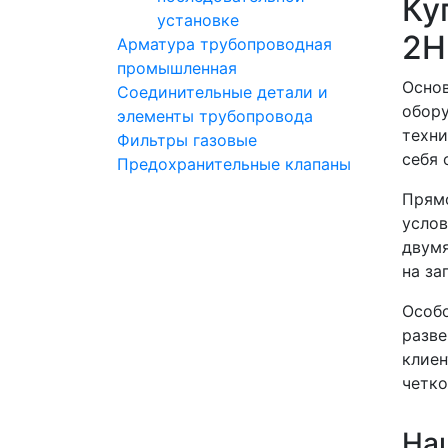
Ку
установке
2Н
Арматура трубопроводная
промышленная
Основ
Соединительные детали и
обору
элементы трубопровода
техни
Фильтры газовые
себя 
Предохранительные клапаны
Прямо
услов
двумя
на за
Особо
разве
клиен
четко
На