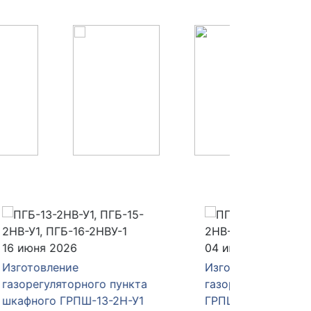
04 июня 2026
28 мая 
Изготовление и отгрузка
Изготов
а
газорегуляторного пункта
газорег
1
ГРПШ-РДНК-1000/2
ГРПШ-4