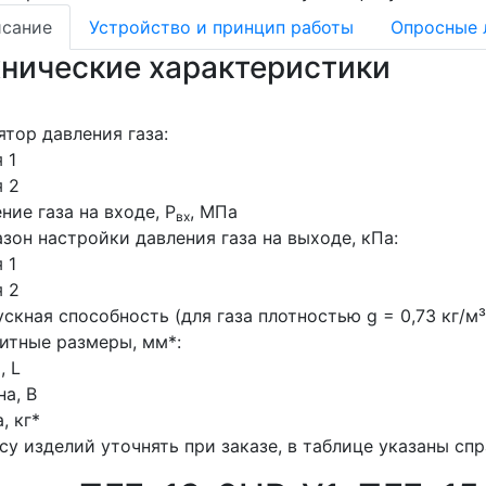
сание
Устройство и принцип работы
Опросные 
хнические характеристики
ятор давления газа:
 1
 2
ние газа на входе, Р
, МПа
вх
зон настройки давления газа на выходе, кПа:
 1
 2
скная способность (для газа плотностью g = 0,73 кг/м³)
итные размеры, мм*:
, L
а, B
, кг*
су изделий уточнять при заказе, в таблице указаны сп