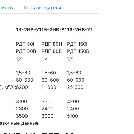
листы
Производители
13-2НВ-У1
15-2НВ-У1
16-2НВ-У1
РДГ-50Н
РДГ-80Н
РДГ-150Н
РДГ-50В
РДГ-80В
РДГ-150В
1,2
1,2
1,2
1,5–60
1,5–60
1,5–60
60–600
60–600
60–600
, м³/ч:
6200
11 600
25 600
3100
3500
4200
2300
2400
2400
3500
3900
5100
равочные данные.