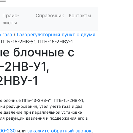
Прайс-
Справочник
Контакты
листы
 газа
/
Газорегуляторный пункт с двумя
 ПГБ-15-2НВ-У1, ПГБ-16-2НВУ-1
ые блочные с
-2НВ-У1,
2НВУ-1
 блочные ПГБ-13-2НВ-У1, ПГБ-15-2НВ-У1,
ии редуцирования, узел учета газа и два
ое давление при параллельной установке
ля редукции давления и поддержания его в
00-230
или
закажите обратный звонок
.