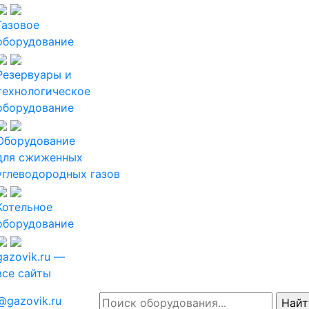
Газовое
оборудование
Резервуары и
технологическое
оборудование
Оборудование
для сжиженных
углеводородных газов
Котельное
оборудование
gazovik.ru —
все сайты
@gazovik.ru