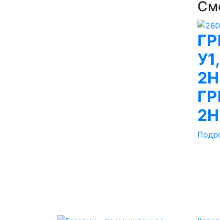
См
ГР
У1
2Н
ГР
2Н
Подр