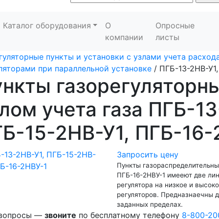
Каталог оборудования
О
Опросные
компании
листы
гуляторные пункты и установки с узлами учета расхода
ляторами при параллельной установке
/
ПГБ-13-2НВ-У1,
нкты газорегуляторн
лом учета газа ПГБ-13
Б-15-2НВ-У1, ПГБ-16-
Запросить цену
Пункты газораспределительные
ПГБ-16-2НВУ-1 имееют две лин
регулятора на низкое и высок
регуляторов. Предназнаечны д
заданных пределах.
 вопросы —
звоните
по бесплатному телефону
8-800-20