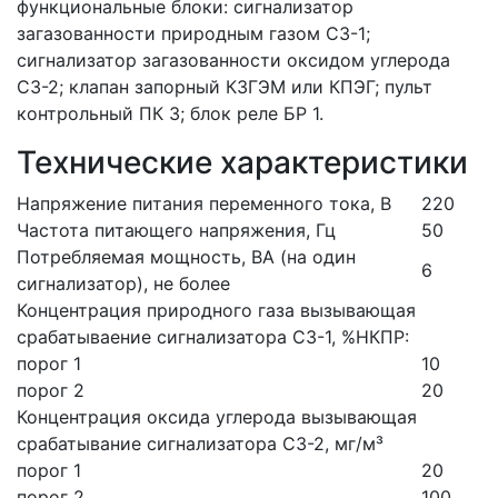
функциональные блоки: сигнализатор
загазованности природным газом СЗ-1;
сигнализатор загазованности оксидом углерода
СЗ-2; клапан запорный КЗГЭМ или КПЭГ; пульт
контрольный ПК 3; блок реле БР 1.
Технические характеристики
Напряжение питания переменного тока, В
220
Частота питающего напряжения, Гц
50
Потребляемая мощность, ВА (на один
6
сигнализатор), не более
Концентрация природного газа вызывающая
срабатываение сигнализатора СЗ-1, %НКПР:
порог 1
10
порог 2
20
Концентрация оксида углерода вызывающая
срабатывание сигнализатора СЗ-2, мг/м³
порог 1
20
порог 2
100