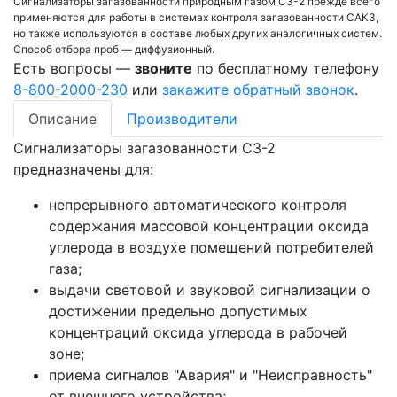
Сигнализаторы загазованности природным газом СЗ-2 прежде всего
применяются для работы в системах контроля загазованности САКЗ,
но также используются в составе любых других аналогичных систем.
Способ отбора проб — диффузионный.
Есть вопросы —
звоните
по бесплатному телефону
8-800-2000-230
или
закажите обратный звонок
.
Описание
Производители
Сигнализаторы загазованности СЗ-2
предназначены для:
непрерывного автоматического контроля
содержания массовой концентрации оксида
углерода в воздухе помещений потребителей
газа;
выдачи световой и звуковой сигнализации о
достижении предельно допустимых
концентраций оксида углерода в рабочей
зоне;
приема сигналов "Авария" и "Неисправность"
от внешнего устройства;