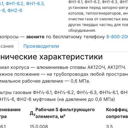
ФН1-6.1, ФН1-6.2, ФН1-6.3, Ф
установки перед запорно-рег
котолов, теплогенераторов, ин
очистки газа от смолистых ве
других твердых частиц для п
оборудования.
 вопросы —
звоните
по бесплатному телефону
8-800-20
сание
Производители
хнические характеристики
иал корпуса — алюминиевые сплавы АК12ОЧ, АК12ПЧ.
жное положение — на трубопроводах любой простран
мальное рабочее давление — 0,6 МПа.
енование
Рабочая S фильтрующего
Коэффиц
Д
у
тра
элемента, м²
сопротив
6.1
15
0,008
3,5