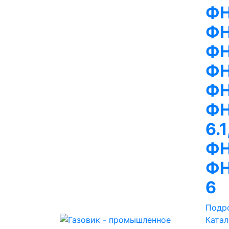
ФН
ФН
ФН
ФН
ФН
ФН
6.
ФН
ФН
6
Подр
Катал