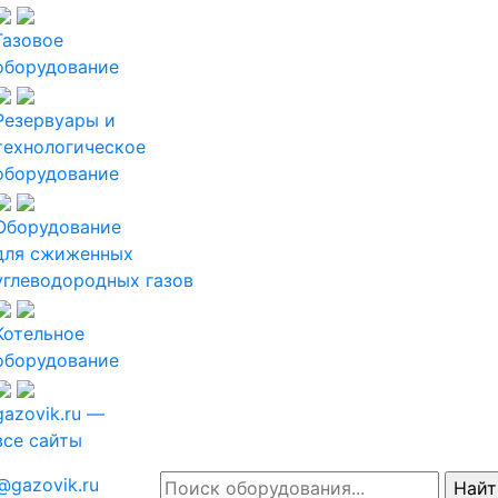
Газовое
оборудование
Резервуары и
технологическое
оборудование
Оборудование
для сжиженных
углеводородных газов
Котельное
оборудование
gazovik.ru —
все сайты
@gazovik.ru