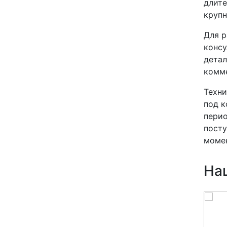
длите
крупн
Для р
консу
детал
комме
Техни
под к
перио
посту
момен
На