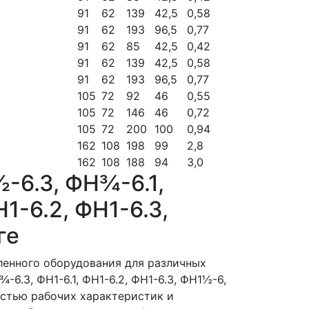
91
62
139
42,5
0,58
91
62
193
96,5
0,77
91
62
85
42,5
0,42
91
62
139
42,5
0,58
91
62
193
96,5
0,77
105
72
92
46
0,55
105
72
146
46
0,72
105
72
200
100
0,94
162
108
198
99
2,8
162
108
188
94
3,0
-6.3, ФН¾-6.1,
1-6.2, ФН1-6.3,
ге
ленного оборудования для различных
-6.3, ФН1-6.1, ФН1-6.2, ФН1-6.3, ФН1½-6,
остью рабочих характеристик и