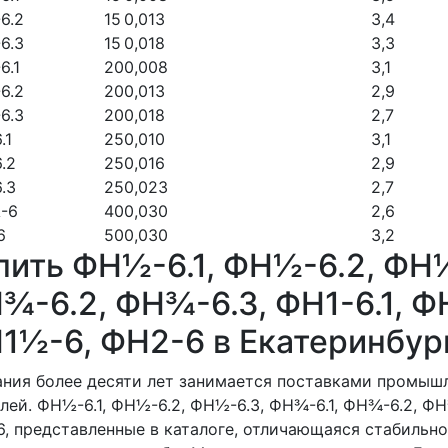
6.2
15
0,013
3,4
6.3
15
0,018
3,3
6.1
20
0,008
3,1
6.2
20
0,013
2,9
6.3
20
0,018
2,7
.1
25
0,010
3,1
.2
25
0,016
2,9
.3
25
0,023
2,7
-6
40
0,030
2,6
6
50
0,030
3,2
пить ФН½-6.1, ФН½-6.2, ФН½
¾-6.2, ФН¾-6.3, ФН1-6.1, ФН
1½-6, ФН2-6 в Екатеринбур
ния более десяти лет занимается поставками промыш
лей. ФН½-6.1, ФН½-6.2, ФН½-6.3, ФН¾-6.1, ФН¾-6.2, ФН¾
, представленные в каталоге, отличающаяся стабильн