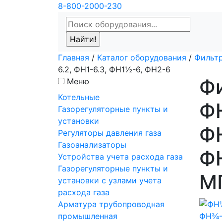
8-800-2000-230
Главная
/
Каталог оборудования
/
Фильтр
6.2, ФН1-6.3, ФН1½-6, ФН2-6
Фи
Меню
Котельные
ФН
Газорегуляторные пункты и
установки
ФН
Регуляторы давления газа
Газоанализаторы
ФН
Устройства учета расхода газа
Газорегуляторные пункты и
М
установки с узлами учета
расхода газа
Арматура трубопроводная
промышленная