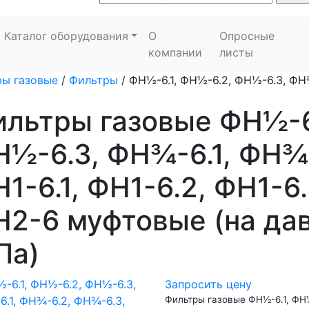
Каталог оборудования
О
Опросные
компании
листы
ы газовые
/
Фильтры
/
ФН½-6.1, ФН½-6.2, ФН½-6.3, ФН¾
льтры газовые ФН½-6
½-6.3, ФН¾-6.1, ФН¾
1-6.1, ФН1-6.2, ФН1-6
2-6 муфтовые (на дав
Па)
Запросить цену
Фильтры газовые ФН½-6.1, ФН