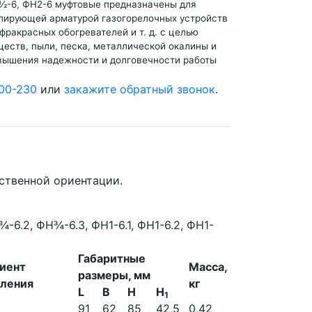
Н1½-6, ФН2-6 муфтовые предназначены для
улирующей арматурой газогорелочных устройств
фракрасных обогревателей и т. д. с целью
ществ, пыли, песка, металлической окалины и
овышения надежности и долговечности работы
00-230
или
закажите обратный звонок
.
ственной ориентации.
Габаритные
иент
Масса,
размеры, мм
ления
кг
L
В
Н
Н
1
91
62
85
42,5
0,42