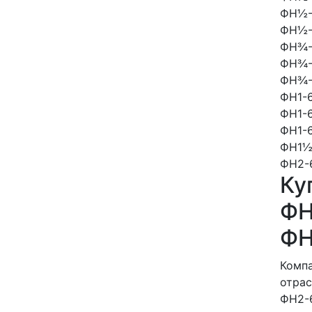
ФН½-
ФН½-
ФН¾-
ФН¾-
ФН¾-
ФН1-6
ФН1-6
ФН1-6
ФН1½
ФН2-
Ку
ФН
ФН
Компа
отрас
ФН2-6