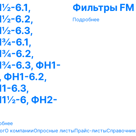
½-6.1,
Фильтры FM
½-6.2,
Подробнее
½-6.3,
¾-6.1,
¾-6.2,
¾-6.3, ФН1-
1, ФН1-6.2,
1-6.3,
1½-6, ФН2-
обнее
ог
О компании
Опросные листы
Прайс-листы
Справочник