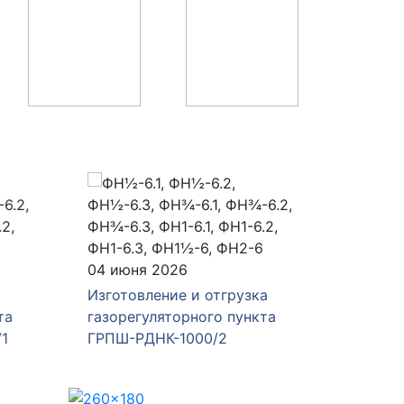
04 июня 2026
28 мая 
Изготовление и отгрузка
Изготов
а
газорегуляторного пункта
газорег
1
ГРПШ-РДНК-1000/2
ГРПШ-4