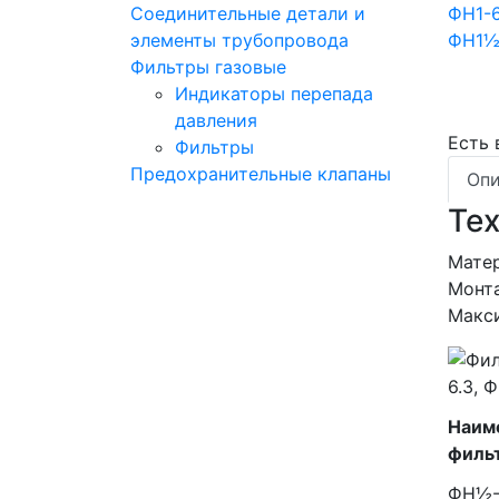
Соединительные детали и
элементы трубопровода
Фильтры газовые
Индикаторы перепада
давления
Есть
Фильтры
Предохранительные клапаны
Опи
Те
Матер
Монта
Макси
Наим
филь
ФН½-