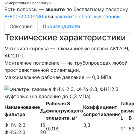
измерительной аппаратуры.
Есть вопросы —
звоните
по бесплатному телефону
8-800-2000-230
или
закажите обратный звонок
.
Описание
Производители
Технические характеристики
Материал корпуса — алюминиевые сплавы АК12ОЧ,
АК12ПЧ.
Монтажное положение — на трубопроводах любой
пространственной ориентации.
Максимальное рабочее давление — 0,3 МПа.
Рабочая S
Габа
Наименование
Коэффициент
Д
фильтрующего
разм
у
фильтра
сопротивления
элемента, м²
L
B
ФН½-2.3
15
3,3
0,018
91
6
ФН¾-2.3
20