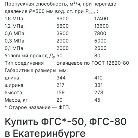
Пропускная способность, м³/ч, при перепаде
давления
Р
=500 мм вод. ст. при
Р
:
вых
1,6 МПа
6900
17400
1,2 МПа
5800
13600
0,6 МПа
3900
7800
0,3 МПа
2900
5000
0,1 МПа
2000
2600
Условный проход
Д
50
80
у
Тип соединения
фланцевое по ГОСТ 12820-80
Габаритные размеры, мм:
длина
344
410
ширина
217
331
высота
159
273
Масса, кг
20
45
* Старое название — ФГП.
Купить ФГС*-50, ФГС-80
в Екатеринбурге