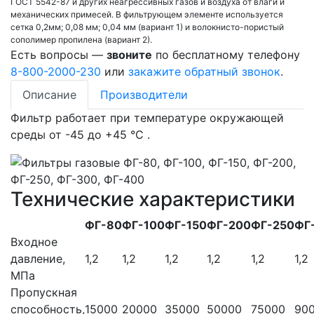
ГОСТ 5542-87 и других неагрессивных газов и воздуха от влаги и
механических примесей. В фильтрующем элементе используется
сетка 0,2мм; 0,08 мм; 0,04 мм (вариант 1) и волокнисто-пористый
сополимер пропилена (вариант 2).
Есть вопросы —
звоните
по бесплатному телефону
8-800-2000-230
или
закажите обратный звонок
.
Описание
Производители
Фильтр работает при температуре окружающей
среды от -45 до +45 °С .
Технические характеристики
ФГ-80
ФГ-100
ФГ-150
ФГ-200
ФГ-250
ФГ
Входное
давление,
1,2
1,2
1,2
1,2
1,2
1,2
МПа
Пропускная
способность,
15000
20000
35000
50000
75000
90