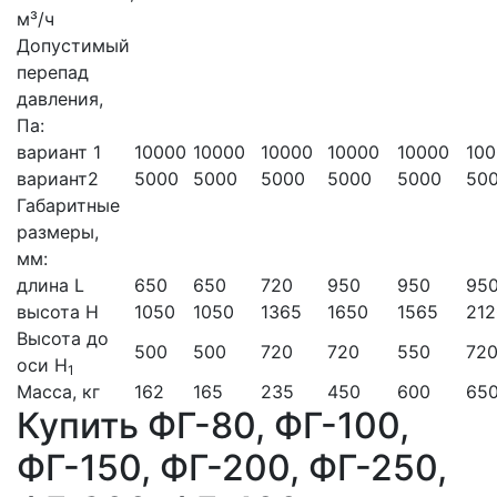
м³/ч
Допустимый
перепад
давления,
Па:
вариант 1
10000
10000
10000
10000
10000
10
вариант2
5000
5000
5000
5000
5000
50
Габаритные
размеры,
мм:
длина L
650
650
720
950
950
95
высота Н
1050
1050
1365
1650
1565
212
Высота до
500
500
720
720
550
72
оси Н
1
Масса, кг
162
165
235
450
600
65
Купить ФГ-80, ФГ-100,
ФГ-150, ФГ-200, ФГ-250,