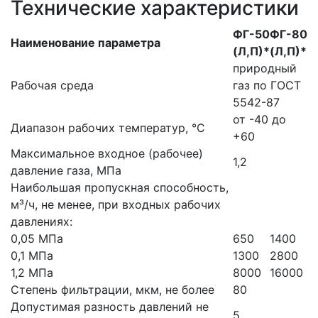
Технические характеристики
ФГ-50
ФГ-80
Наименование параметра
(Л,П)*
(Л,П)*
природный
Рабочая среда
газ по ГОСТ
5542-87
от -40 до
Диапазон рабочих температур, °С
+60
Максимальное входное (рабочее)
1,2
давление газа, МПа
Наибольшая пропускная способность,
м³/ч, не менее, при входных рабочих
давлениях:
0,05 МПа
650
1400
0,1 МПа
1300
2800
1,2 МПа
8000
16000
Степень фильтрации, мкм, не более
80
Допустимая разность давлений не
5