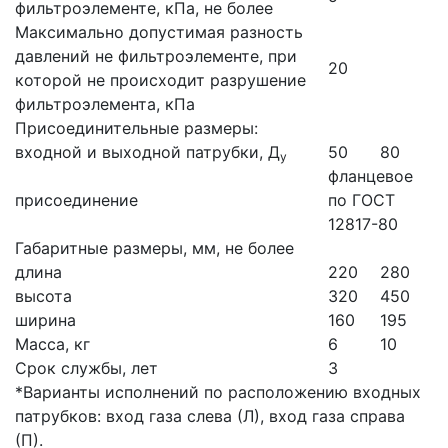
фильтроэлементе, кПа, не более
Максимально допустимая разность
давлений не фильтроэлементе, при
20
которой не происходит разрушение
фильтроэлемента, кПа
Присоединительные размеры:
входной и выходной патрубки, Д
50
80
у
фланцевое
присоединение
по ГОСТ
12817-80
Габаритные размеры, мм, не более
длина
220
280
высота
320
450
ширина
160
195
Масса, кг
6
10
Срок службы, лет
3
*Варианты исполнений по расположению входных
патрубков: вход газа слева (Л), вход газа справа
(П).