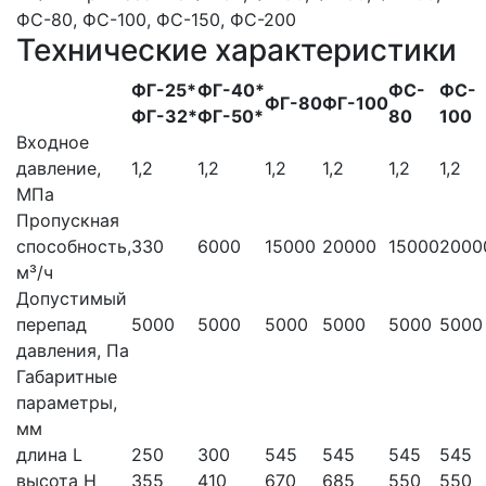
Технические характеристики
ФГ-25*
ФГ-40*
ФC-
ФC-
ФГ-80
ФГ-100
ФГ-32*
ФГ-50*
80
100
Входное
давление,
1,2
1,2
1,2
1,2
1,2
1,2
МПа
Пропускная
способность,
330
6000
15000
20000
15000
2000
м³/ч
Допустимый
перепад
5000
5000
5000
5000
5000
5000
давления, Па
Габаритные
параметры,
мм
длина L
250
300
545
545
545
545
высота Н
355
410
670
685
550
550