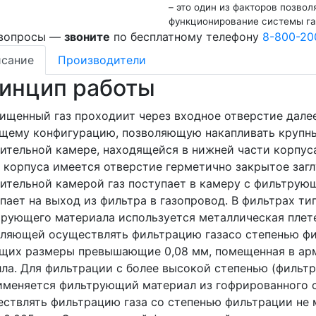
– это один из факторов позво
функционирование системы г
 вопросы —
звоните
по бесплатному телефону
8-800-20
сание
Производители
инцип работы
ищенный газ проходиит через входное отверстие далее
щему конфигурацию, позволяющую накапливать крупны
ительной камере, находящейся в нижней части корпус
 корпуса имеется отверстие герметично закрытое заг
ительной камерой газ поступает в камеру с фильтрую
пает на выход из фильтра в газопровод. В фильтрах ти
рующего материала используется металлическая плете
ляющей осуществлять фильтрацию газасо степенью фи
щих размеры превышающие 0,08 мм, помещенная в ар
ла. Для фильтрации с более высокой степенью (фильтр
именяется фильтрующий материал из гофрированного 
ствлять фильтрацию газа со степенью фильтрации не