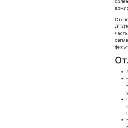
более
армир
Степе
ДПД16
часть
сегме
фильт
От