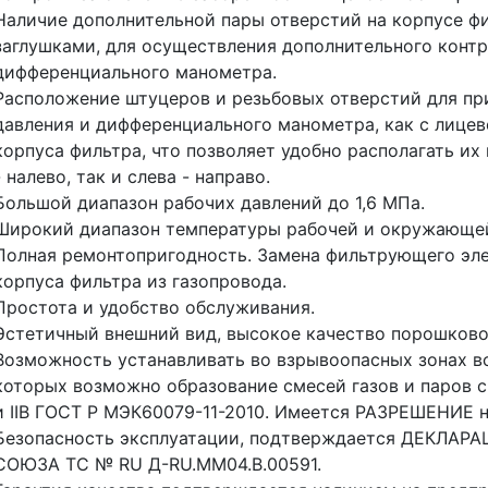
Наличие дополнительной пары отверстий на корпусе ф
заглушками, для осуществления дополнительного конт
дифференциального манометра.
Расположение штуцеров и резьбовых отверстий для пр
давления и дифференциального манометра, как с лицев
корпуса фильтра, что позволяет удобно располагать их 
- налево, так и слева - направо.
Большой диапазон рабочих давлений до 1,6 МПа.
Широкий диапазон температуры рабочей и окружающей
Полная ремонтопригодность. Замена фильтрующего эл
корпуса фильтра из газопровода.
Простота и удобство обслуживания.
Эстетичный внешний вид, высокое качество порошково
Возможность устанавливать во взрывоопасных зонах все
которых возможно образование смесей газов и паров с 
и IIB ГОСТ Р МЭК60079-11-2010. Имеется РАЗРЕШЕНИЕ
Безопасность эксплуатации, подтверждается ДЕКЛ
СОЮЗА ТС № RU Д-RU.ММ04.В.00591.