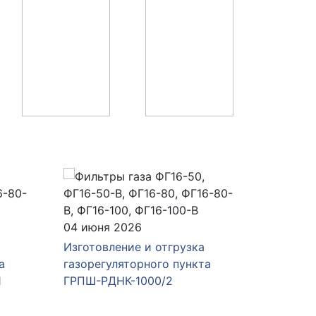
04 июня 2026
28 мая 
Изготовление и отгрузка
Изготов
а
газорегуляторного пункта
газорег
1
ГРПШ-РДНК-1000/2
ГРПШ-4