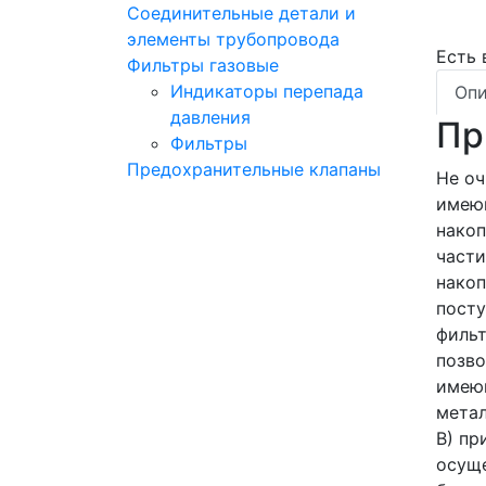
Соединительные детали и
элементы трубопровода
Есть
Фильтры газовые
Индикаторы перепада
Опи
давления
Пр
Фильтры
Предохранительные клапаны
Не оч
имею
накоп
части
накоп
посту
фильт
позво
имею
метал
В) пр
осуще