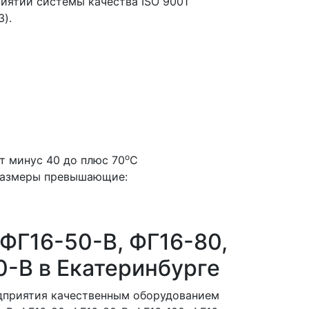
иятии системы качества ISO 9001
).
о
 минус 40 до плюс 70
С
размеры превышающие:
 ФГ16-50-В, ФГ16-80,
0-В в Екатеринбурге
дприятия качественным оборудованием