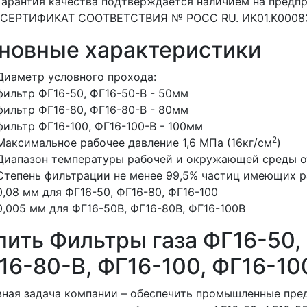
Гарантия качества подтверждается наличием на предпр
(СЕРТИФИКАТ СООТВЕТСТВИЯ № РОСС RU. ИК01.К00083
новные характеристики
Диаметр условного прохода:
фильтр ФГ16-50, ФГ16-50-В - 50мм
фильтр ФГ16-80, ФГ16-80-В - 80мм
фильтр ФГ16-100, ФГ16-100-В - 100мм
2
Максимальное рабочее давление 1,6 МПа (16кг/см
)
Диапазон температуры рабочей и окружающей среды от
Степень фильтрации не менее 99,5% частиц имеющих 
0,08 мм для ФГ16-50, ФГ16-80, ФГ16-100
0,005 мм для ФГ16-50В, ФГ16-80В, ФГ16-100В
пить Фильтры газа ФГ16-50,
16-80-В, ФГ16-100, ФГ16-10
ная задача компании – обеспечить промышленные пре