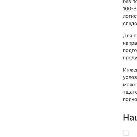
без п
100-В
логис
следо
Для п
напра
подго
преду
Инжен
услов
можно
тщате
полно
На