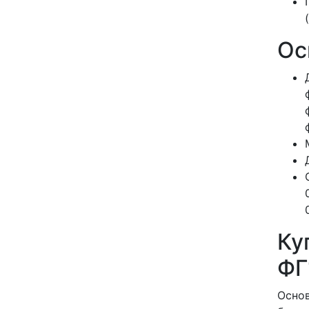
Ос
Ку
ФГ
Основ