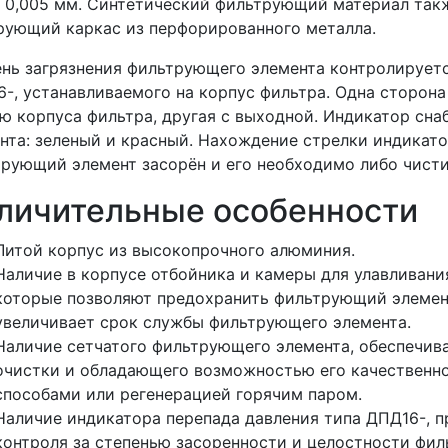
 0,005 мм. Синтетический фильтрующий материал так
ующий каркас из перфорированного металла.
нь загрязнения фильтрующего элемента контролирует
-, устанавливаемого на корпус фильтра. Одна сторон
ю корпуса фильтра, другая с выходной. Индикатор сна
нта: зеленый и красный. Нахождение стрелки индикатор
рующий элемент засорён и его необходимо либо чистит
личительные особенности
Литой корпус из высокопрочного алюминия.
Наличие в корпусе отбойника и камеры для улавливани
которые позволяют предохранить фильтрующий элемент
увеличивает срок службы фильтрующего элемента.
Наличие сетчатого фильтрующего элемента, обеспечив
очистки и обладающего возможностью его качественн
способами или регенерацией горячим паром.
Наличие индикатора перепада давления типа ДПД16-, п
контроля за степенью засоренности и целостности фил