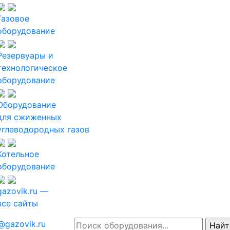
Газовое
оборудование
Резервуары и
технологическое
оборудование
Оборудование
для сжиженных
углеводородных газов
Котельное
оборудование
gazovik.ru —
все сайты
@gazovik.ru