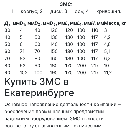
ЗМС:
1 — корпус; 2 — диск; 3 — ось; 4 — кривошип.
Д
, мм
D
, мм
D
, мм
D
, мм
L
, мм
L
, мм
H
, мм
Масса, кг
у
1
2
3
1
30
41
40
120
120
100
110
3
40
51
50
130
130
100
117
4,2
50
61
60
140
130
100
117
4,8
60
71
70
150
130
100
117
5,1
70
82
80
160
130
100
117
6,3
80
92
90
185
170
200
217
10
90
102
100
195
170
200
217
11,2
Купить ЗМС в
Екатеринбурге
Основное направление деятельности компании –
обеспечение промышленных предприятий
надежным оборудованием. ЗМС полностью
соответствуют заявленным техническим