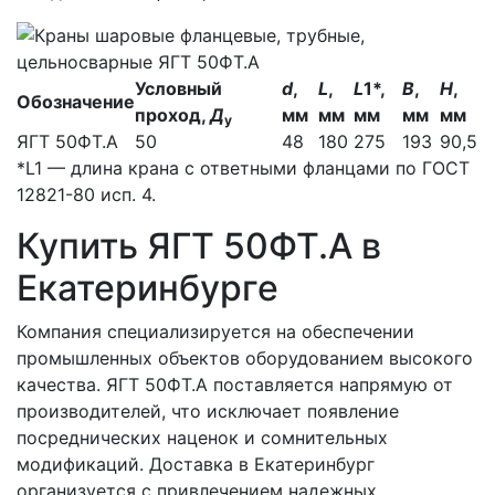
Условный
d
,
L
,
L
1
*
,
B
,
H
,
Обозначение
проход,
Д
мм
мм
мм
мм
мм
у
ЯГТ 50ФТ.А
50
48
180
275
193
90,5
*L1 — длина крана с ответными фланцами по ГОСТ
12821-80 исп. 4.
Купить ЯГТ 50ФТ.А в
Екатеринбурге
Компания специализируется на обеспечении
промышленных объектов оборудованием высокого
качества. ЯГТ 50ФТ.А поставляется напрямую от
производителей, что исключает появление
посреднических наценок и сомнительных
модификаций. Доставка в Екатеринбург
организуется с привлечением надежных