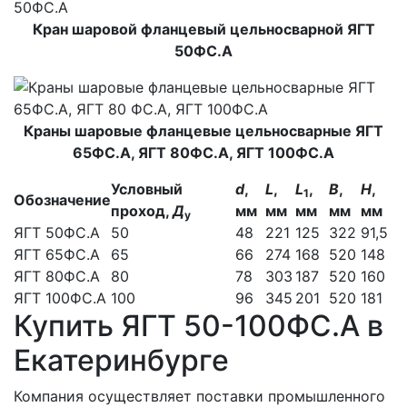
Кран шаровой фланцевый цельносварной ЯГТ
50ФС.А
Краны шаровые фланцевые цельносварные ЯГТ
65ФС.А, ЯГТ 80ФС.А, ЯГТ 100ФС.А
Условный
d
,
L
,
L
,
B
,
H
,
1
Обозначение
проход,
Д
мм
мм
мм
мм
мм
у
ЯГТ 50ФС.А
50
48
221
125
322
91,5
ЯГТ 65ФС.А
65
66
274
168
520
148
ЯГТ 80ФС.А
80
78
303
187
520
160
ЯГТ 100ФС.А
100
96
345
201
520
181
Купить ЯГТ 50-100ФС.А в
Екатеринбурге
Компания осуществляет поставки промышленного